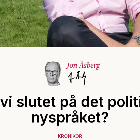
Jon Åsberg
vi slutet på det poli
nyspråket?
KRÖNIKOR