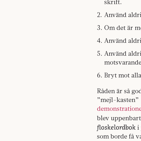
skrift.
Använd aldrig
Om det är möj
Använd aldri
Använd aldri
motsvarande
Bryt mot alla
Råden är så god
”mejl-kasten” (
demonstratione
blev uppenbart 
floskelordbok
i
som borde få va