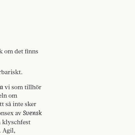
k om det finns
rbariskt.
la
vi som tillhör
keln om
tt så inte sker
Svensk
ionsex av
n klyschfest
 Agil,