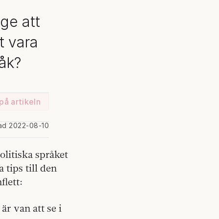
ge att
t vara
råk?
på artikeln
rad 2022-08-10
litiska språket
tips till den
flett:
är van att se i