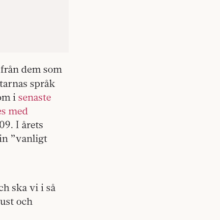
 från dem som
tarnas språk
om i
senaste
es med
9. I årets
 in ”vanligt
 ska vi i så
oust och