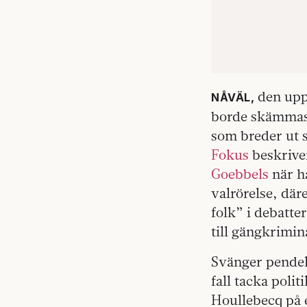
den upp
NÅVÄL,
borde skämmas 
som breder ut s
Fokus
beskrive
Goebbels
när ha
valrörelse, däre
folk” i debatter
till gängkrimin
Svänger pendel
fall tacka poli
Houllebecq på e