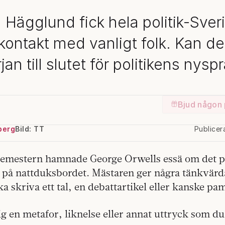
 Hägglund fick hela politik-Sveri
kontakt med vanligt folk. Kan de
jan till slutet för politikens nysp
Bjud någon 
berg
Bild: TT
Publice
semestern hamnade George Orwells essä om det po
 på nattduksbordet. Mästaren ger några tänkvärda 
a skriva ett tal, en debattartikel eller kanske pam
 en metafor, liknelse eller annat uttryck som du 