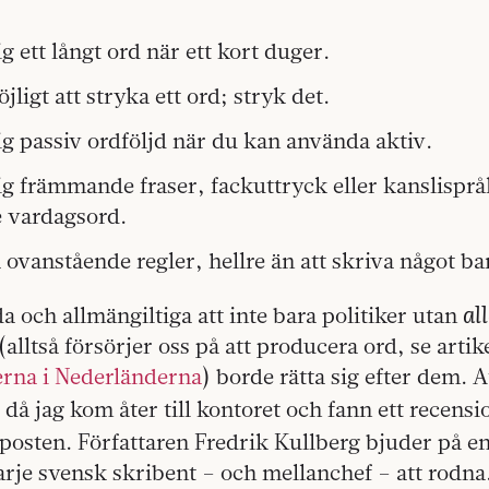
 ett långt ord när ett kort duger.
ligt att stryka ett ord; stryk det.
g passiv ordföljd när du kan använda aktiv.
g främmande fraser, fackuttryck eller kanslisprå
 vardagsord.
 ovanstående regler, hellre än att skriva något ba
al
a och allmängiltiga att inte bara politiker utan
alltså försörjer oss på att producera ord, se arti
rna i Nederländerna
) borde rätta sig efter dem. A
då jag kom åter till kontoret och fann ett recens
 posten. Författaren Fredrik Kullberg bjuder på e
rje svensk skribent – och mellanchef – att rodna.