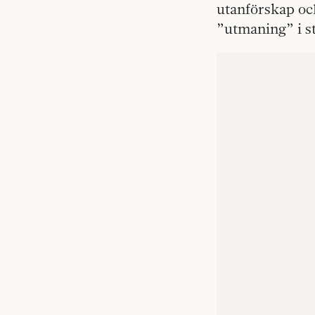
utanförskap och
”utmaning” i st