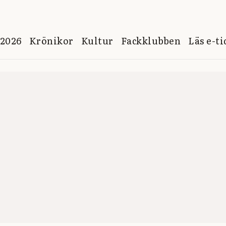
 2026
Krönikor
Kultur
Fackklubben
Läs e-t