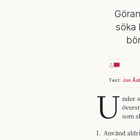
Göran
söka 
bör
Text:
Jon Ås
U
nder 
överst
som sk
Använd aldrig