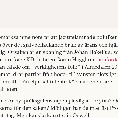
märksamme noterar att jag utelämnade politiker
över det självbefläckande bruk av ärans och hjäl
ig. Orsaken är en spaning från Johan Hakelius, s
r hur förre KD-ledaren Göran Hägglund
jämförd
n talade om ”verklighetens folk” i Almedalen 200
mot, drar partier från höger till vänster plötsligt
 om allt från elpriset till vårdköerna och vidare
aliteten.
n? Är nyspråksgalenskapen på väg att brytas? Och
tikerna för den saken? Möjligen har de inte läst Pr
tt tag. Men kanske kan de sin Orwell.