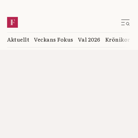
Aktuellt
Veckans Fokus
Val 2026
Krönikor
K