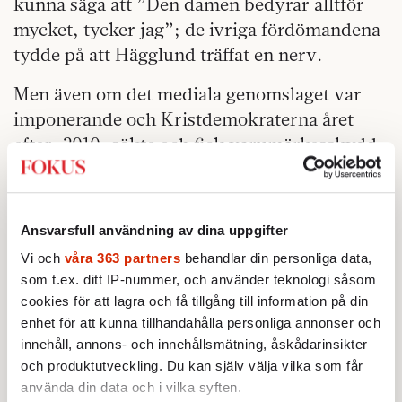
kunna säga att ”Den damen bedyrar alltför
mycket, tycker jag”; de ivriga fördömandena
tydde på att Hägglund träffat en nerv.
Men även om det mediala genomslaget var
imponerande och Kristdemokraterna året
efter, 2010, sökte och fick varumärkesskydd
för ”verklighetens folk”, kan man knappast
påstå att det här blev något påtagligt
spårskifte i partiets framtoning och
Ansvarsfull användning av dina uppgifter
kommunikation. De starka reaktionerna
Vi och
våra 363 partners
behandlar din personliga data,
sporrade en del i partiet, men skrämde andra.
som t.ex. ditt IP-nummer, och använder teknologi såsom
Kristdemokraterna låg illa till i
cookies för att lagra och få tillgång till information på din
opinionsmätningarna, men alla delade inte
enhet för att kunna tillhandahålla personliga annonser och
idén att de skulle söka stöd hos tidigare
innehåll, annons- och innehållsmätning, åskådarinsikter
och produktutveckling. Du kan själv välja vilka som får
moderater som ogillade Fredrik Reinfeldts
använda din data och i vilka syften.
omorientering. Det blev inte en ny fast rutt,