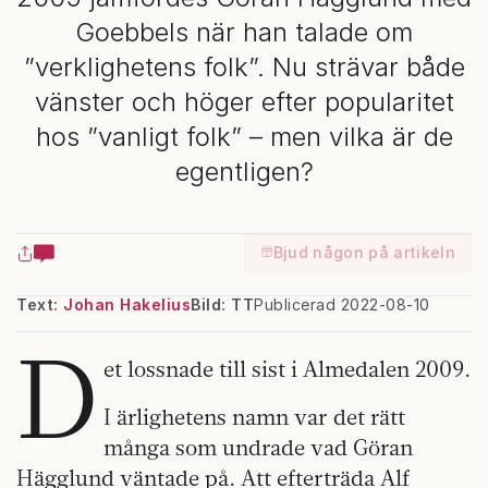
Goebbels när han talade om
”verklighetens folk”. Nu strävar både
vänster och höger efter popularitet
hos ”vanligt folk” – men vilka är de
egentligen?
Bjud någon på artikeln
Text:
Johan Hakelius
Bild: TT
Publicerad 2022-08-10
D
et lossnade till sist i Almedalen 2009.
I ärlighetens namn var det rätt
många som undrade vad Göran
Hägglund väntade på. Att efterträda Alf