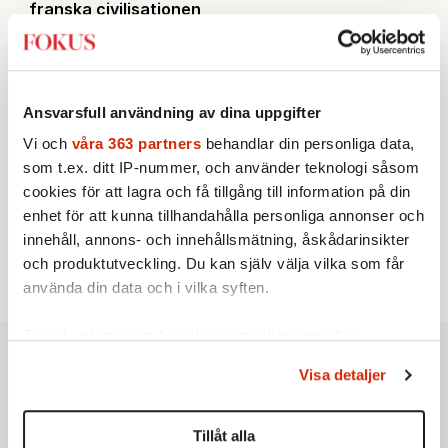
franska civilisationen
STICKET
3.
Bitte Assarmo:
Sagan om den lågbegåvade
ursprungsbefolkningen i Filipstad
KRÖNIKA
4.
Nina Lekander:
På ”Kommunisthögskolan” drömde
Ansvarsfull användning av dina uppgifter
alla om att vara arbetarklass
Vi och
våra 363 partners
behandlar din personliga data,
INRIKES
5.
Vattenbristen är här – men var femte liter läcker
som t.ex. ditt IP-nummer, och använder teknologi såsom
ut
cookies för att lagra och få tillgång till information på din
Av: Susanne Gäre
KRÖNIKA
enhet för att kunna tillhandahålla personliga annonser och
6.
Sakine Madon:
Efter islamistdådet oroar sig
innehåll, annons- och innehållsmätning, åskådarinsikter
vänstern för Agnes Wold
och produktutveckling. Du kan själv välja vilka som får
använda din data och i vilka syften.
Ta reda på mer om hur dina personliga uppgifter
behandlas och ställ in dina preferenser i
detaljsektionen
.
Visa detaljer
Du kan ändra eller dra tillbaka ditt samtycke när som
helst från cookie-förklaringen.
Tillåt alla