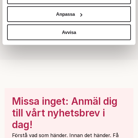
Vi använder enhetsidentifierare för att anpassa innehållet
och annonserna till användarna, tillhandahålla funktioner
Anpassa
för sociala medier och analysera vår trafik. Vi
vidarebefordrar även sådana identifierare och annan
information från din enhet till de sociala medier och
Avvisa
annons- och analysföretag som vi samarbetar med.
Dessa kan i sin tur kombinera informationen med annan
information som du har tillhandahållit eller som de har
samlat in när du har använt deras tjänster.
Om du vill läsa mer om hur vi hanterar personuppgifter
kan du göra det
här
.
Missa inget: Anmäl dig
till vårt nyhetsbrev i
dag!
Förstå vad som händer. Innan det händer. Få