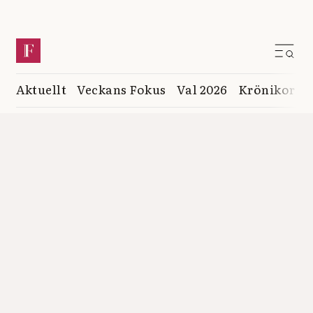
Aktuellt
Veckans Fokus
Val 2026
Krönikor
K