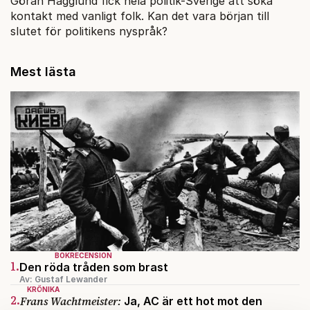
Göran Hägglund fick hela politik-Sverige att söka
kontakt med vanligt folk. Kan det vara början till
slutet för politikens nyspråk?
Mest lästa
BOKRECENSION
1.
Den röda tråden som brast
Av: Gustaf Lewander
KRÖNIKA
2.
Frans Wachtmeister:
Ja, AC är ett hot mot den