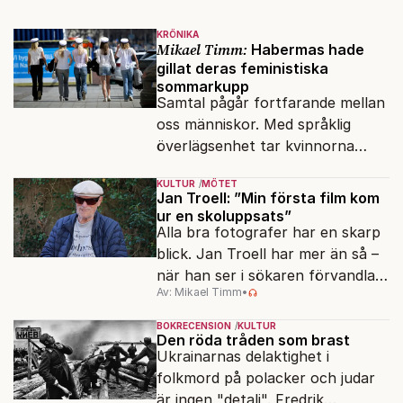
KRÖNIKA
Mikael Timm:
Habermas hade
gillat deras feministiska
sommarkupp
Samtal pågår fortfarande mellan
oss människor. Med språklig
överlägsenhet tar kvinnorna
över det offentliga rummet.
KULTUR
MÖTET
Jan Troell: ”Min första film kom
ur en skoluppsats”
Alla bra fotografer har en skarp
blick. Jan Troell har mer än så –
när han ser i sökaren förvandlas
Av: Mikael Timm
•
vardagen till underverk. Fyllda 95
gör han en ny film.
BOKRECENSION
KULTUR
Den röda tråden som brast
Ukrainarnas delaktighet i
folkmord på polacker och judar
är ingen "detalj". Fredrik