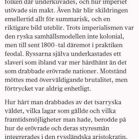
folken där underkuvades, och hur imperiet
utövade sin makt. Även här blir skildringen
emellertid allt för summarisk, och en
riktigare bild uteblir. Trots imperialismen var
den ryska samhällsmodellen inte kolonial,
men till sent 1800-tal däremot i praktiken
feodal. Ryssarna själva underkastades ett
slaveri som ibland var mer hårdhänt än det
som drabbade erövrade nationer. Motstånd
möttes med överväldigande brutalitet, men
förtrycket var aldrig enhetligt.
Hur hårt man drabbades av det tsarryska
väldet, vilka lagar som gällde och vilka
framtidsmöjligheter man hade, berodde på
hur de erövrade och deras styresmän
integrerades i den ryssländska aristokratin.