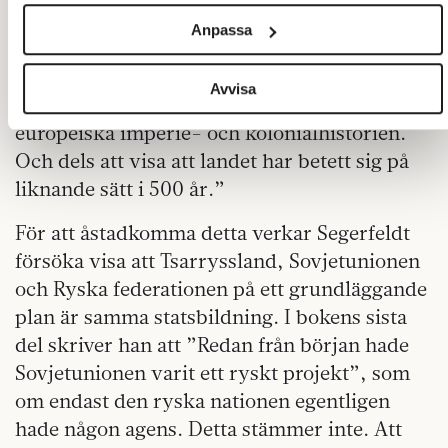
och annonserna till användarna, tillhandahålla funktioner för
rysk, sovjetisk och ukrainsk historia. Syftet
Anpassa
sociala medier och analysera vår trafik. Vi vidarebefordrar
är enligt författaren tredubbelt: ”Dels att
även sådana identifierare och annan information från din
klargöra att Ukraina inte är en del av
enhet till de sociala medier och annons- och analysföretag
Avvisa
Ryssland. Dels att skriva in Ryssland i den
som vi samarbetar med. Dessa kan i sin tur kombinera
europeiska imperie- och kolonialhistorien.
informationen med annan information som du har
Och dels att visa att landet har betett sig på
tillhandahållit eller som de har samlat in när du har använt
deras tjänster.
liknande sätt i 500 år.”
Om du vill läsa mer om hur vi hanterar personuppgifter kan
För att åstadkomma detta verkar Segerfeldt
du göra det
här
.
försöka visa att Tsarryssland, Sovjetunionen
och Ryska federationen på ett grundläggande
plan är samma statsbildning. I bokens sista
del skriver han att ”Redan från början hade
Sovjetunionen varit ett ryskt projekt”, som
om endast den ryska nationen egentligen
hade någon agens. Detta stämmer inte. Att