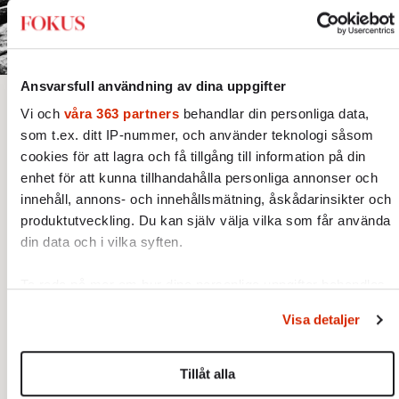
Ansvarsfull användning av dina uppgifter
Bjud någon på artikeln
Lyssna
Vi och
våra 363 partners
behandlar din personliga data,
Text: Gustaf Lewander
som t.ex. ditt IP-nummer, och använder teknologi såsom
Bild: Röda armén/Wikimedia Commons
cookies för att lagra och få tillgång till information på din
Publicerad 2026-08-07
enhet för att kunna tillhandahålla personliga annonser och
innehåll, annons- och innehållsmätning, åskådarinsikter och
D
produktutveckling. Du kan själv välja vilka som får använda
din data och i vilka syften.
Ta reda på mer om hur dina personliga uppgifter behandlas
en röda tråden
(2026) är en
och ställ in dina preferenser i
detaljsektionen
. Du kan
Visa detaljer
ändra eller dra tillbaka ditt samtycke när som helst från
svårrecenserad bok. Utgiven på Timbro
cookie-förklaringen.
förlag, är boken debattören Fredrik
Tillåt alla
Segerfeldts försök att utveckla en ny syn på
Vi använder enhetsidentifierare för att anpassa innehållet