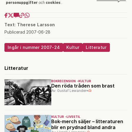
Text: Therese Larsson
Publicerad 2007-06-28
Ingår i nummer 2007-24
Kultur
Litteratur
Litteratur
BOKRECENSION
KULTUR
Den röda tråden som brast
Av: Gustaf Lewander
•
KULTUR
LIVSSTIL
Bok-merch säljer – litteraturen
blir en prydnad bland andra