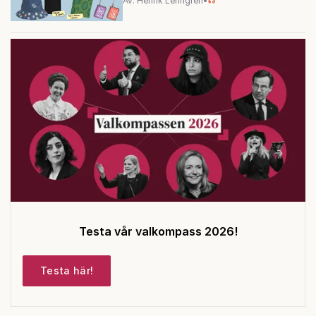
Av: Henrik Lenngren
•
Testa vår valkompass 2026!
Testa här!