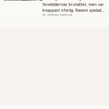
förebildernas brutalitet, men var
knappast ofarlig. Rasism spelades
Av: Andreas Gedin
•
ned i förmån för "kultur". Känns
det igen?