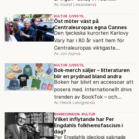
Av: Gustaf Lewander
•
Segerfeldts iver att skildra den
ryska imperialismen leder till en
KULTUR
LIVSSTIL
förenklad bild av historien.
Öst möter väst på
Centraleuropas egna Cannes
Den tjeckiska kurorten Karlovy
Vary har i 80 år varit hem för
Centraleuropas viktigaste
Av: Jon Asp
•
filmfestival – en plats där
Hollywoodglans möter
KULTUR
LIVSSTIL
egensinnighet.
Bok-merch säljer – litteraturen
blir en prydnad bland andra
Boken har blivit en accessoar att
posera med. Internationellt drivs
trenden av BookTok – och
Av: Henrik Lenngren
•
förlagen följer efter.
BOKRECENSION
KULTUR
Vilket inflytande har Per
Engdahls folkhemsfascism i
dag?
Per Engdahls ideologi saknade