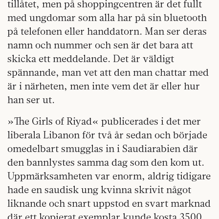
tillåtet, men på shoppingcentren är det fullt
med ungdomar som alla har på sin bluetooth
på telefonen eller handdatorn. Man ser deras
namn och nummer och sen är det bara att
skicka ett meddelande. Det är väldigt
spännande, man vet att den man chattar med
är i närheten, men inte vem det är eller hur
han ser ut.
»The Girls of Riyad« publicerades i det mer
liberala Libanon för två år sedan och började
omedelbart smugglas in i Saudi­arabien där
den bannlystes samma dag som den kom ut.
Uppmärksamheten var enorm, aldrig tidigare
hade en saudisk ung kvinna skrivit något
liknande och snart uppstod en svart marknad
där ett kopierat exemplar kunde kosta 3500