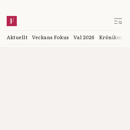
Aktuellt
Veckans Fokus
Val 2026
Krönikor
K