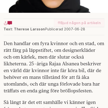
Bjud någon på artikeln
Text: Therese Larsson
Publicerad 2007-06-28
Den handlar om fyra kvinnor och en stad, om
rätt färg på läppstiftet, om designerkläder
och om kärlek, men där slutar också
likheterna. 25-åriga Rajaa Alsanea beskriver
en värld där kvinnor inte får köra bil, där de
behöver en mans tillstånd för att få åka
utomlands, och där unga förlovade bara har
träffats en enda gång före bröllopsfesten.
Så långt är det ett samhälle vi känner igen