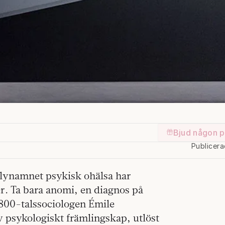
Bjud någon p
Publicer
plynamnet psykisk ohälsa har
r. Ta bara anomi, en diagnos på
1800-talssociologen Émile
 psykologiskt främlingskap, utlöst