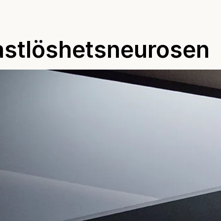
astlöshetsneurosen