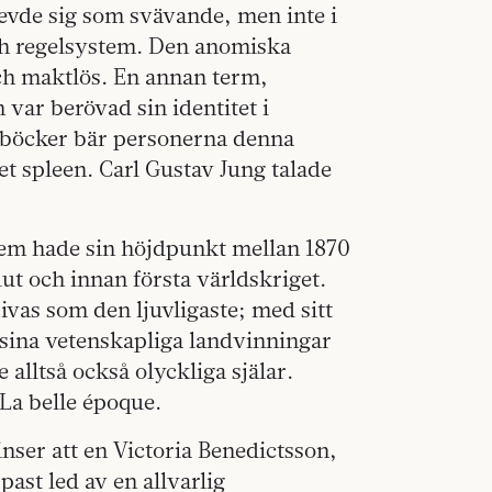
evde sig som svävande, men inte i
ch regelsystem. Den anomiska
ch maktlös. En annan term,
 var berövad sin identitet i
s böcker bär personerna denna
t spleen. Carl Gustav Jung talade
em hade sin höjdpunkt mellan 1870
lut och innan första världskriget.
ivas som den ljuvligaste; med sitt
 sina vetenskapliga landvinningar
 alltså också olyckliga själar.
La belle époque.
 inser att en Victoria Benedictsson,
st led av en allvarlig