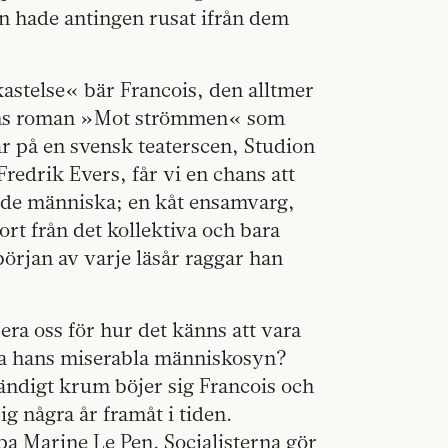
den hade antingen rusat ifrån dem
stelse« bär Francois, den alltmer
ans roman »Mot strömmen« som
år på en svensk teaterscen, Studion
redrik Evers, får vi en chans att
gade människa; en kåt ensamvarg,
ort från det kollektiva och bara
början av varje läsår raggar han
era oss för hur det känns att vara
akta hans miserabla människosyn?
Ständigt krum böjer sig Francois och
g några år framåt i tiden.
pa Marine Le Pen. Socialisterna gör