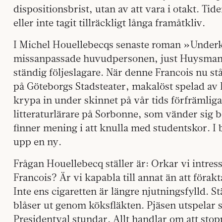
dispositionsbrist, utan av att vara i otakt. Ti
eller inte tagit tillräckligt långa framåtkliv.
I Michel Houellebecqs senaste roman »Underka
missanpassade huvudpersonen, just Huysm
ständig följeslagare. När denne Francois nu st
på Göteborgs Stadsteater, makalöst spelad av F
krypa in under skinnet på vår tids förfrämli
litteraturlärare på Sorbonne, som vänder sig b
finner mening i att knulla med studentskor. I 
upp en ny.
Frågan Houellebecq ställer är: Orkar vi intress
Francois? Är vi kapabla till annat än att för
Inte ens cigaretten är längre njutningsfylld. 
blåser ut genom köksfläkten. Pjäsen utspelar si
Presidentval stundar. Allt handlar om att stop