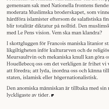
gemensam sak med Nationella frontens fiender
moderata Muslimska broderskapet, som vinner
hårdföra islamister eftersom de salafistiska fi
blir totalitär diktatur på nolltid. Den muslims
med Le Pens vision. Vem ska man klandra?
I skottgluggen för Francois maniska litanior st
likgiltigheten inför kulturarven och de religiö
Meursaultvin och mekaniska knull kan göra oss
Houellebecq oss om det verkligen är frihet vi 
att föredra; att lyda, inordna oss och känna t
staten, islamisk eller högernationalistisk.
Den anomiska människan är tillbaka med sin 
lyckligaste av tider.