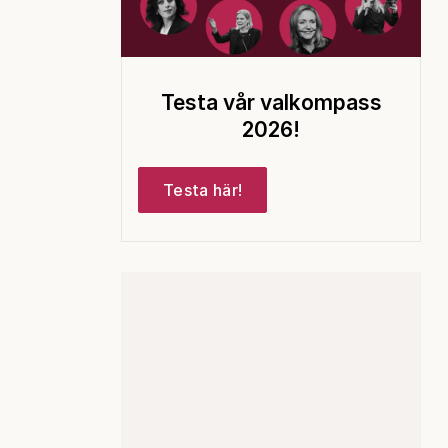
Testa vår valkompass
2026!
Testa här!