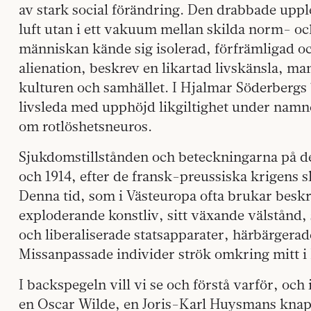
av stark social förändring. Den drabbade uppl
luft utan i ett vakuum mellan skilda norm- o
människan kände sig isolerad, förfrämligad o
alienation, beskrev en likartad livskänsla, man
kulturen och samhället. I Hjalmar Söderberg
livsleda med upphöjd likgiltighet under namne
om rotlöshetsneuros.
Sjukdomstillstånden och beteckningarna på d
och 1914, efter de fransk-preussiska krigens s
Denna tid, som i Västeuropa ofta brukar beskr
exploderande konstliv, sitt växande välstånd,
och liberaliserade statsapparater, härbärgerade
Missanpassade individer strök omkring mitt i 
I backspegeln vill vi se och förstå varför, och
en Oscar Wilde, en Joris-Karl Huysmans knappa