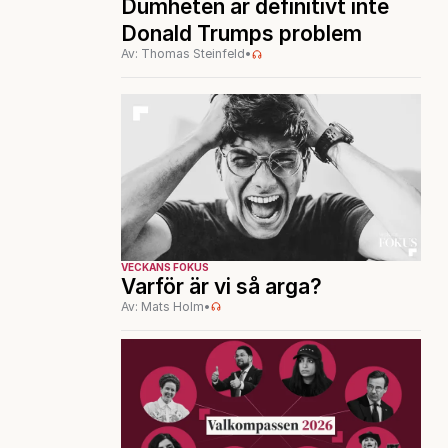
Dumheten är definitivt inte
Donald Trumps problem
Av: Thomas Steinfeld
•
VECKANS FOKUS
Varför är vi så arga?
Av: Mats Holm
•