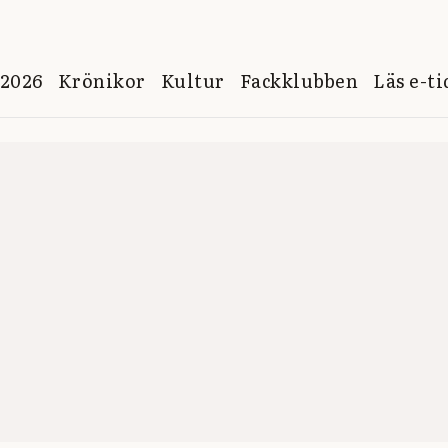
 2026
Krönikor
Kultur
Fackklubben
Läs e-t