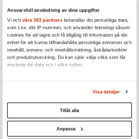
25 JANUARI 2018
KRÖNIKOR
Ansvarsfull användning av dina uppgifter
Kinesisk metoo,
Guldbaggeskräll och IT-
1968 kommer
Vi och
våra 363 partners
behandlar din personliga data,
skandal
under året
som t.ex. ditt IP-nummer, och använder teknologi såsom
dissekeras i
26 JANUARI 2018
cookies för att lagra och få tillgång till information på din
INRIKES
UTRIKES
termer av
enhet för att kunna tillhandahålla personliga annonser och
uppror,
Fokus vecka lider mot sitt slut.
innehåll, annons- och innehållsmätning, åskådarinsikter
frigörelse,
Få koll på nyhetsläget med
individualism.
och produktutveckling. Du kan själv välja vilka som får
»Sju dagar«.
Dit hör också,
använda din data och i vilka syften.
tror jag, ett
vänsterauktorit
Ta reda på mer om hur dina personliga uppgifter
ärt arv som från
behandlas och ställ in dina preferenser i
detaljsektionen
.
marginalen
Visa detaljer
Du kan ändra eller dra tillbaka ditt samtycke när som
muterats till
Löftet Löfven vill tala
Brottstycken ur
tyst om
verkligheten
helst från cookie-förklaringen.
makten.…
Tillåt alla
25 JANUARI 2018
25 JANUARI 2018
INRIKES
INRIKES
VECKANS FOKUS
Vi använder enhetsidentifierare för att anpassa innehållet
Sverige ska ha EU:s lägsta
Kriget mellan unga män har
och annonserna till användarna, tillhandahålla funktioner
Anpassa
arbetslöshet 2020, sa Stefan
blivit vardagsmat i Sverige. Så
för sociala medier och analysera vår trafik. Vi
Löfven. Förre LO-utredaren
gott som dagligen kommer