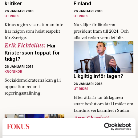
kritiker
Finland
26 JANUARI 2018
26 JANUARI 2018
UTRIKES
UTRIKES
Kinas regim visar att man inte
Nu väljer finländarna
har någon som helst respekt
president fram till 2024. Och
för Sverige.
alla vet redan vem det blir.
Erik Fichtelius:
Har
Kristersson toppat för
tidigt?
26 JANUARI 2018
KRÖNIKOR
Likgiltig inför lagen?
Socialdemokraterna kan gå i
26 JANUARI 2018
opposition redan i
UTRIKES
regeringsställning.
Efter åtta år tar åklagaren
snart beslut om åtal i målet om
Lundins verksamhet i Sudan.
Ann Charlott
Altstadt:
Upp till kamp
emot arbetarna