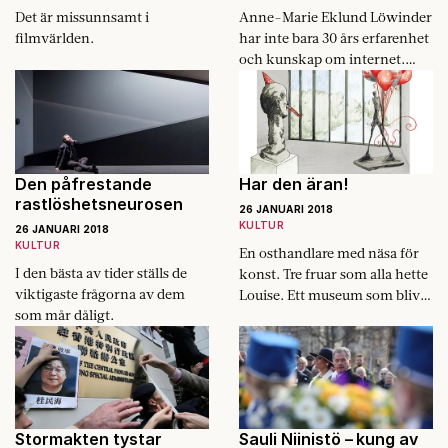
Det är missunnsamt i
Anne-Marie Eklund Löwinder
filmvärlden.
har inte bara 30 års erfarenhet
och kunskap om internet.
Hon har också nyckeln till
det.
Den påfrestande
Har den äran!
rastlöshetsneurosen
26 JANUARI 2018
KULTUR
26 JANUARI 2018
KULTUR
En osthandlare med näsa för
I den bästa av tider ställs de
konst. Tre fruar som alla hette
viktigaste frågorna av dem
Louise. Ett museum som blivit
som mår dåligt.
en förebild över hela världen.
Louisiana fyller 60 år.
Stormakten tystar
Sauli Niinistö – kung av