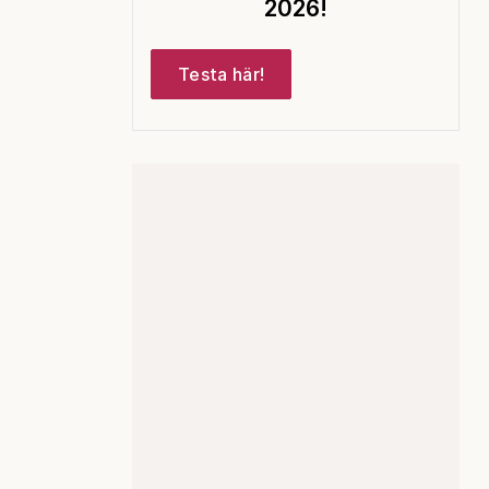
2026!
Testa här!