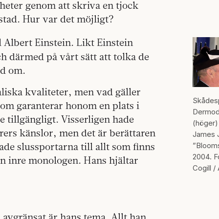
rheter genom att skriva en tjock
tad. Hur var det möjligt?
l Albert Einstein. Likt Einstein
 därmed på vårt sätt att tolka de
ed om.
aliska kvaliteter, men vad gäller
Skådes
som garanterar honom en plats i
Dermod
 tillgängligt. Visserligen hade
(höger) 
rers känslor, men det är berättaren
James 
e slussportarna till allt som finns
”Blooms
2004. F
n inre monologen. Hans hjältar
Cogill /
a avgränsat är hans tema. Allt han