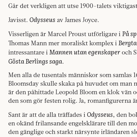
Går det verkligen att utse 1900-talets viktiga
Odysseus
Javisst.
av James Joyce.
På sp
Visserligen är Marcel Proust utförligare i
Bergt
Thomas Mann mer moraliskt komplex i
Mannen utan egenskaper
intressantare i
och S
Gösta Berlings saga
.
Men alla de tusentals människor som samlas 16 j
Bloomsday skulle skaka på huvudet om man n
är den påhittade Leopold Bloom en klok vän o
den som gör festen rolig. Ja, romanfigurerna 
Odysseus
Sant är att de alla träffades i
, den bo
en okänd frilansande engelsklärare till den mo
den gänglige och starkt närsynte irländaren