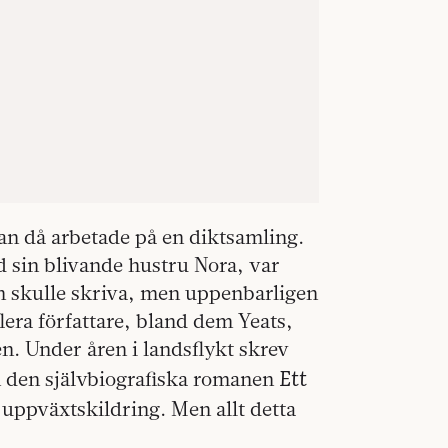
han då arbetade på en diktsamling.
 sin blivande hustru Nora, var
an skulle skriva, men uppenbarligen
lera författare, bland dem Yeats,
n. Under åren i landsflykt skrev
Ett
h den själv­bio­grafiska romanen
 uppväxtskildring. Men allt detta