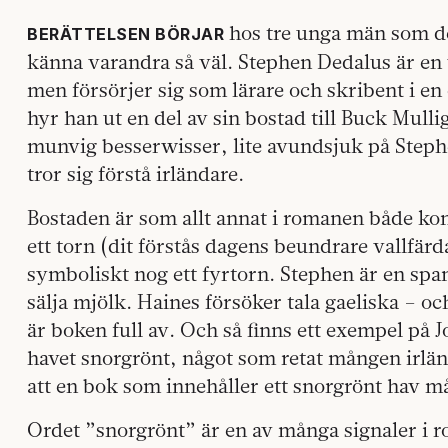
hos tre unga män som de
BERÄTTELSEN BÖRJAR
känna varandra så väl. Stephen Dedalus är en 
men försörjer sig som lärare och skribent i en 
hyr han ut en del av sin bostad till Buck Mull
munvig besserwisser, lite avundsjuk på Step
tror sig förstå irländare.
Bostaden är som allt annat i romanen både ko
ett torn (dit förstås dagens beundrare vallfärd
symboliskt nog ett fyrtorn. Stephen är en spa
sälja mjölk. Haines försöker tala gaeliska – o
är boken full av. Och så finns ett exempel på
havet snorgrönt, något som retat mången irlä
att en bok som innehåller ett snorgrönt hav må
Ordet ”snorgrönt” är en av många signaler i 