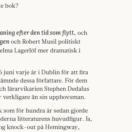
ste bok?
aning efter den tid som flytt
, och
agen
och Robert Musil politiskt
elma Lagerlöf mer dramatisk i
uni varje år i Dublin för att fira
ämnde dessa författare. För dem
ch lärarvikarien Stephen Dedalus
är verkligare än sin upphovsman.
k som för hundra år sedan gjorde
derna litteraturens huvudfigur. Ja,
 slog knock-out på Hemingway,