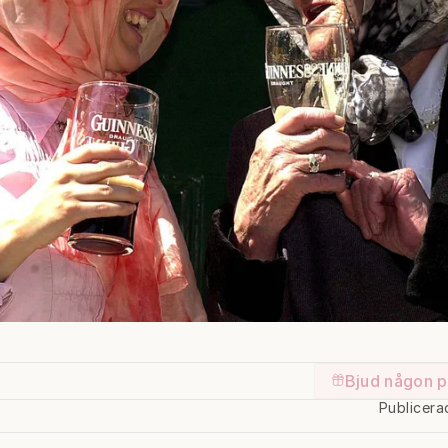
Bjud någon p
Publicera