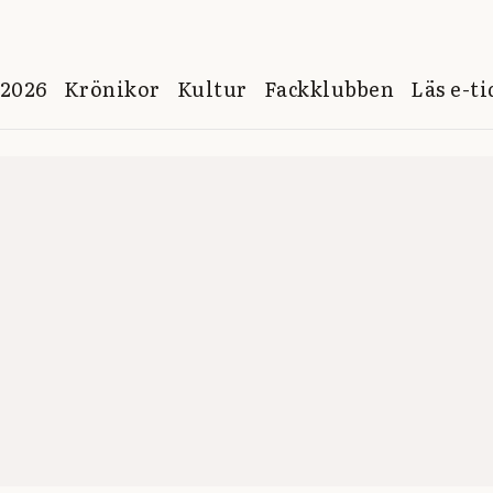
 2026
Krönikor
Kultur
Fackklubben
Läs e-t