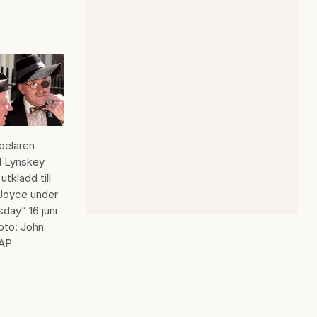
pelaren
 Lynskey
utklädd till
Joyce under
day” 16 juni
oto: John
 AP