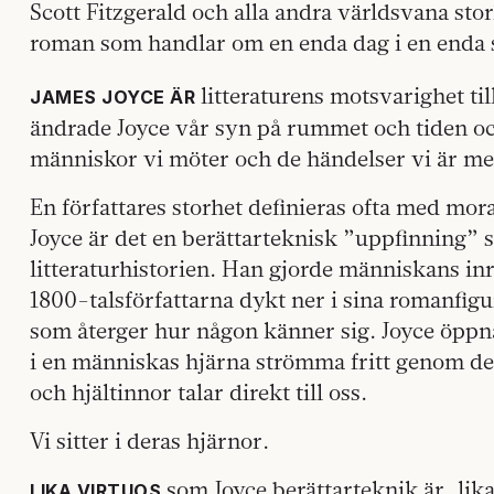
Scott Fitzgerald och alla andra världsvana sto
roman som handlar om en enda dag i en enda s
litteraturens motsvarighet til
JAMES JOYCE ÄR
ändrade Joyce vår syn på rummet och tiden och
människor vi möter och de händelser vi är m
En författares storhet definieras ofta med mor
Joyce är det en berättarteknisk ”uppfinning” 
litteraturhistorien. Han gjorde människans inre
1800-talsförfattarna dykt ner i sina romanfigu
som återger hur någon känner sig. Joyce öppnad
i en människas hjärna strömma fritt genom de
och hjältinnor talar direkt till oss.
Vi sitter i deras hjärnor.
som Joyce berättarteknik är, lik
LIKA VIRTUOS