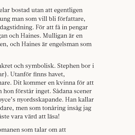
lar bostad utan att egentligen
ung man som vill bli författare,
dagstidning. För att få in pengar
igan och Haines. Mulligan är en
hen, och Haines är engelsman som
nkret och symbolisk. Stephen bor i
ar). Utanför finns havet,
nare. Dit kommer en kvinna för att
ch hon förstår inget. Sådana scener
 Joyce’s nyordsskapande. Han kallar
ndare, men som tonåring insåg jag
ste vara värd att läsa!
romanen som talar om att