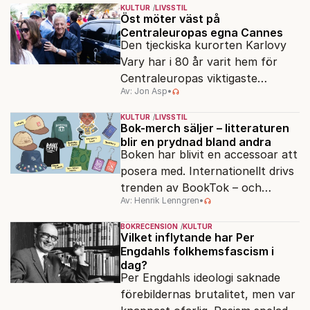
KULTUR
LIVSSTIL
Öst möter väst på
Centraleuropas egna Cannes
Den tjeckiska kurorten Karlovy
Vary har i 80 år varit hem för
Centraleuropas viktigaste
Av: Jon Asp
•
filmfestival – en plats där
Hollywoodglans möter
KULTUR
LIVSSTIL
egensinnighet.
Bok-merch säljer – litteraturen
blir en prydnad bland andra
Boken har blivit en accessoar att
posera med. Internationellt drivs
trenden av BookTok – och
Av: Henrik Lenngren
•
förlagen följer efter.
BOKRECENSION
KULTUR
Vilket inflytande har Per
Engdahls folkhemsfascism i
dag?
Per Engdahls ideologi saknade
förebildernas brutalitet, men var