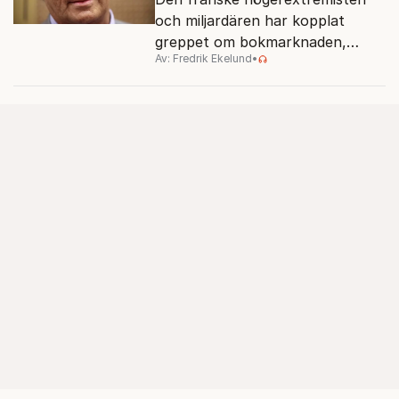
och miljardären har kopplat
greppet om bokmarknaden,
Av: Fredrik Ekelund
•
filmbolag, tv- och radiokanaler.
Det ska föra Le Pen till seger.