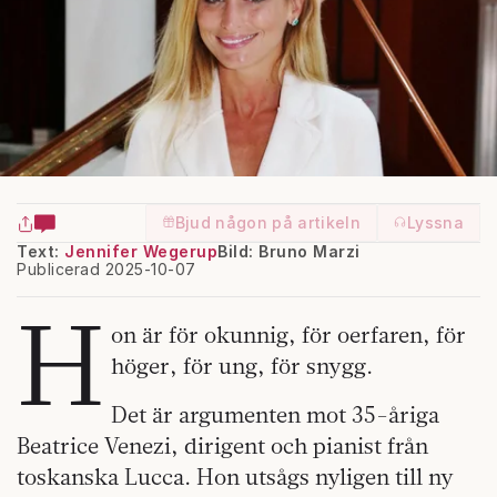
Bjud någon på artikeln
Lyssna
Text:
Jennifer Wegerup
Bild: Bruno Marzi
Publicerad 2025-10-07
H
on är för okunnig, för oerfaren, för
höger, för ung, för snygg.
Det är argumenten mot 35-åriga
Beatrice Venezi, dirigent och pianist från
toskanska Lucca. Hon utsågs nyligen till ny