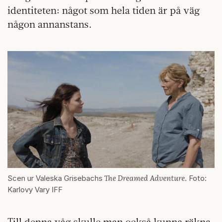
identiteten: något som hela tiden är på väg
någon annanstans.
The Dreamed Adventure
Scen ur Valeska Grisebachs
. Foto:
Karlovy Vary IFF
Till denna våg skulle man också kunna räkna