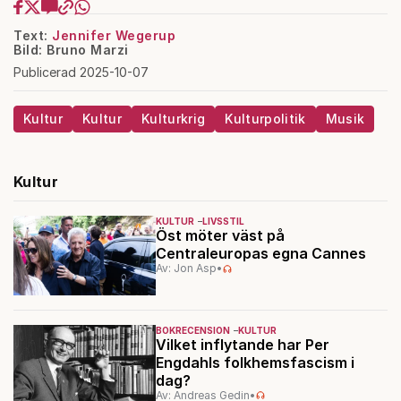
Text:
Jennifer Wegerup
Bild: Bruno Marzi
Publicerad 2025-10-07
Kultur
Kultur
Kulturkrig
Kulturpolitik
Musik
Kultur
KULTUR
LIVSSTIL
Öst möter väst på
Centraleuropas egna Cannes
Av: Jon Asp
•
BOKRECENSION
KULTUR
Vilket inflytande har Per
Engdahls folkhemsfascism i
dag?
Av: Andreas Gedin
•