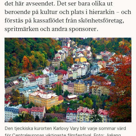
det här avseendet. Det ser bara olika ut
beroende på kultur och plats i hierarkin – och
förstås på kassaflödet från skönhetsföretag,
spritmärken och andra sponsorer.
Den tjeckiska kurorten Karlovy Vary blir varje sommar värd
för Centraleuropas viktigaste filmfestival. Foto: Jialiang