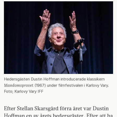
Hedersgästen Dustin Hoffman introducerade klassikern
Mandomsprovet
(1967) under filmfestivalen i Karlovy Vary.
Foto; Karlovy Vary IFF
Efter Stellan Skarsgård förra året var Dustin
Hoffman en av årets hedersgäster. Efter att ha