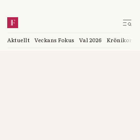
Aktuellt
Veckans Fokus
Val 2026
Krönikor
K