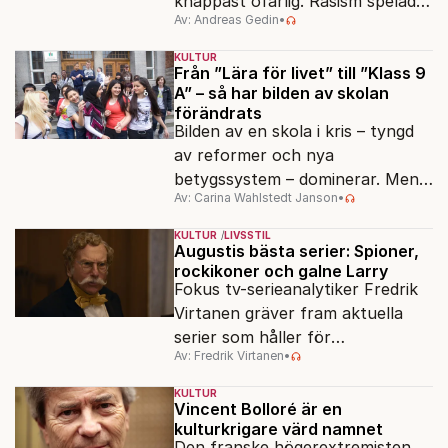
knappast ofarlig. Rasism spelades
Av: Andreas Gedin
•
ned i förmån för "kultur". Känns
det igen?
KULTUR
Från ”Lära för livet” till ”Klass 9
A” – så har bilden av skolan
förändrats
Bilden av en skola i kris – tyngd
av reformer och nya
betygssystem – dominerar. Men
Av: Carina Wahlstedt Janson
•
vem äger berättelsen om skolan?
KULTUR
LIVSSTIL
Augustis bästa serier: Spioner,
rockikoner och galne Larry
Fokus tv-serieanalytiker Fredrik
Virtanen gräver fram aktuella
serier som håller för
Av: Fredrik Virtanen
•
augustisoffan – när
sensommarmörkret smyger sig
KULTUR
på och tv-utbudet blir din bästa
Vincent Bolloré är en
kulturkrigare värd namnet
vän.
Den franske högerextremisten