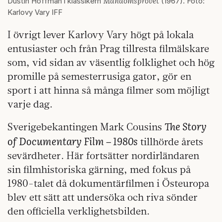
Mandomsprovet
Dustin Hoffman i klassikern
(1967). Foto:
Karlovy Vary IFF
I övrigt lever Karlovy Vary högt på lokala
entusiaster och från Prag tillresta filmälskare
som, vid sidan av väsentlig folklighet och hög
promille på semesterrusiga gator, gör en
sport i att hinna så många filmer som möjligt
varje dag.
The Story
Sverigebekantingen Mark Cousins
of Documentary Film – 1980s
tillhörde årets
sevärdheter. Här fortsätter nordirländaren
sin filmhistoriska gärning, med fokus på
1980-talet då dokumentärfilmen i Östeuropa
blev ett sätt att undersöka och riva sönder
den officiella verklighetsbilden.