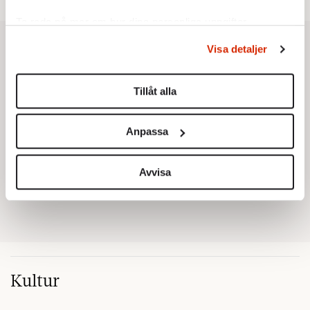
Ta reda på mer om hur dina personliga uppgifter
behandlas och ställ in dina preferenser i
detaljsektionen
.
Visa detaljer
Du kan ändra eller dra tillbaka ditt samtycke när som
helst från cookie-förklaringen.
Tillåt alla
Vi använder enhetsidentifierare för att anpassa innehållet
och annonserna till användarna, tillhandahålla funktioner
Anpassa
för sociala medier och analysera vår trafik. Vi
vidarebefordrar även sådana identifierare och annan
information från din enhet till de sociala medier och
Avvisa
annons- och analysföretag som vi samarbetar med.
Dessa kan i sin tur kombinera informationen med annan
information som du har tillhandahållit eller som de har
samlat in när du har använt deras tjänster.
Om du vill läsa mer om hur vi hanterar personuppgifter
kan du göra det
här
.
Kultur