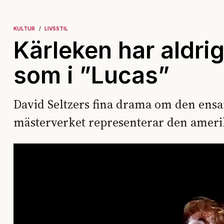
KULTUR
LIVSSTIL
Kärleken har aldri
som i ”Lucas”
David Seltzers fina drama om den ensam
mästerverket representerar den ameri