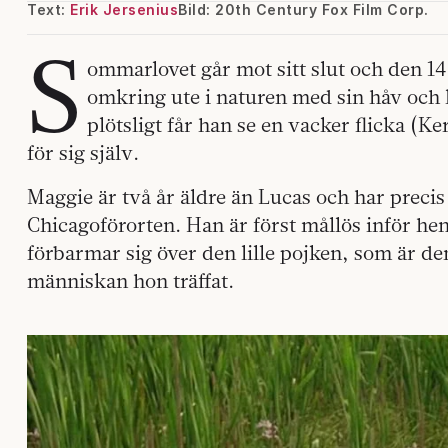
Text:
Erik Jersenius
Bild: 20th Century Fox Film Corp.
S
ommarlovet går mot sitt slut och den 1
omkring ute i naturen med sin håv och l
plötsligt får han se en vacker flicka (K
för sig själv.
Maggie är två år äldre än Lucas och har precis f
Chicagoförorten. Han är först mållös inför h
förbarmar sig över den lille pojken, som är de
människan hon träffat.