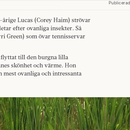
Publicera
4-årige Lucas (Corey Haim) strövar
etar efter ovanliga insekter. Så
erri Green) som övar tennisservar
lyttat till den burgna lilla
ennes skönhet och värme. Hon
n mest ovanliga och intressanta