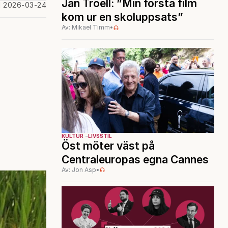
Jan Troell: ”Min första film
d 2026-03-24
kom ur en skoluppsats”
Av: Mikael Timm
•
KULTUR
LIVSSTIL
Öst möter väst på
Centraleuropas egna Cannes
Av: Jon Asp
•