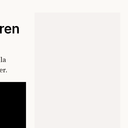
 ren
la
er.