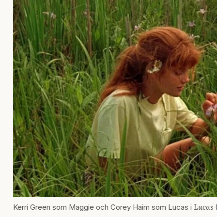
Lucas
Kerri Green som Maggie och Corey Haim som Lucas i