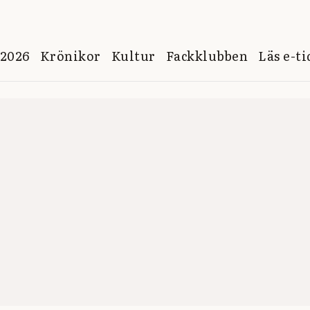
 2026
Krönikor
Kultur
Fackklubben
Läs e-t