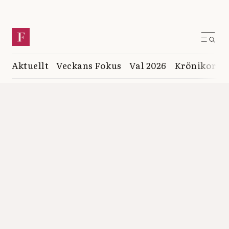
Aktuellt
Veckans Fokus
Val 2026
Krönikor
K