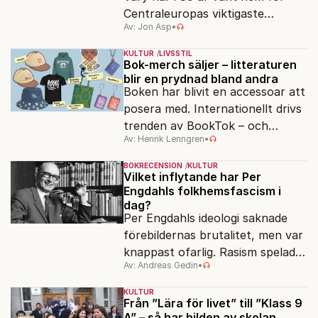
Centraleuropas viktigaste
Av: Jon Asp
•
filmfestival – en plats där
Hollywoodglans möter
KULTUR
LIVSSTIL
egensinnighet.
Bok-merch säljer – litteraturen
blir en prydnad bland andra
Boken har blivit en accessoar att
posera med. Internationellt drivs
trenden av BookTok – och
Av: Henrik Lenngren
•
förlagen följer efter.
BOKRECENSION
KULTUR
Vilket inflytande har Per
Engdahls folkhemsfascism i
dag?
Per Engdahls ideologi saknade
förebildernas brutalitet, men var
knappast ofarlig. Rasism spelades
Av: Andreas Gedin
•
ned i förmån för "kultur". Känns
det igen?
KULTUR
Från ”Lära för livet” till ”Klass 9
A” – så har bilden av skolan