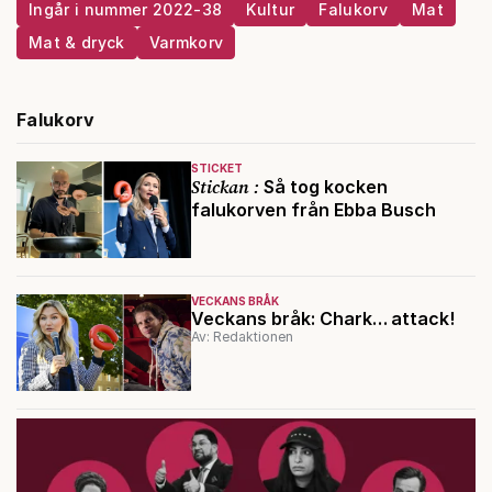
Ingår i nummer 2022-38
Kultur
Falukorv
Mat
Mat & dryck
Varmkorv
Falukorv
STICKET
Stickan :
Så tog kocken
falukorven från Ebba Busch
VECKANS BRÅK
Veckans bråk: Chark… attack!
Av: Redaktionen