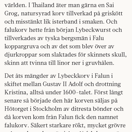
världen. I Thailand äter man gärna en Sai
Grog, natursyrad korv tillverkad på griskött
och misstänkt lik isterband i smaken. Och
falukorv hette från början Lybeckwurst och
tillverkades av tyska bergsmän i Falu
koppargruva och av det som blev över av
djurkroppar som slaktades för skinnets skull,
skinn att tvinna till linor ner i gruvhålen.
Det åts mängder av Lybeckkorv i Falun i
skiftet mellan Gustav II Adolf och drottning
Kristina, alltså under 1600-talet. Först långt
senare så började den här korven säljas på
Hötorget i Stockholm av ditresta bönder och
då korven kom från Falun fick den namnet
falukorv. Säkert starkare rökt, mycket grövre