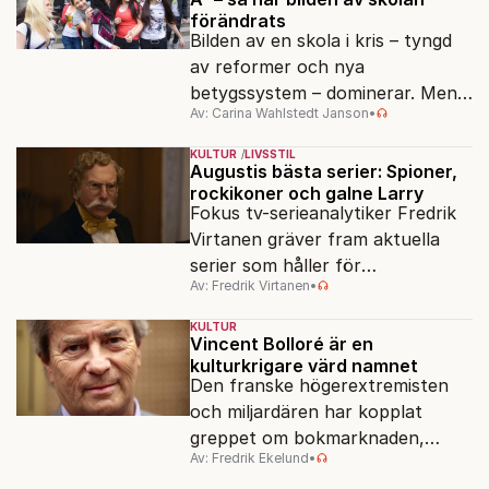
förändrats
Bilden av en skola i kris – tyngd
av reformer och nya
betygssystem – dominerar. Men
Av: Carina Wahlstedt Janson
•
vem äger berättelsen om skolan?
KULTUR
LIVSSTIL
Augustis bästa serier: Spioner,
rockikoner och galne Larry
Fokus tv-serieanalytiker Fredrik
Virtanen gräver fram aktuella
serier som håller för
Av: Fredrik Virtanen
•
augustisoffan – när
sensommarmörkret smyger sig
KULTUR
på och tv-utbudet blir din bästa
Vincent Bolloré är en
kulturkrigare värd namnet
vän.
Den franske högerextremisten
och miljardären har kopplat
greppet om bokmarknaden,
Av: Fredrik Ekelund
•
filmbolag, tv- och radiokanaler.