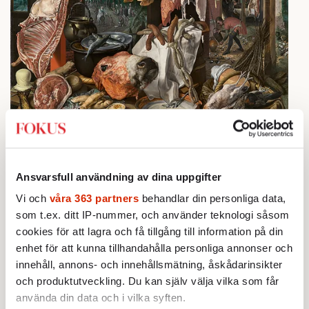
Pieter Aertsens charkuterimålning från 1551.
Ansvarsfull användning av dina uppgifter
En av de första att skildra korv var
holländaren Pieter Aertsen som målade en
Vi och
våra 363 partners
behandlar din personliga data,
som t.ex. ditt IP-nummer, och använder teknologi såsom
slaktarbod med väldiga och härliga korvar
cookies för att lagra och få tillgång till information på din
som hänger på rad. Aertsen målade sin
enhet för att kunna tillhandahålla personliga annonser och
korvbild i mitten av 1500-talet, men det finns
innehåll, annons- och innehållsmätning, åskådarinsikter
korvkultur att hitta betydligt längre tillbaka i
och produktutveckling. Du kan själv välja vilka som får
tiden.
använda din data och i vilka syften.