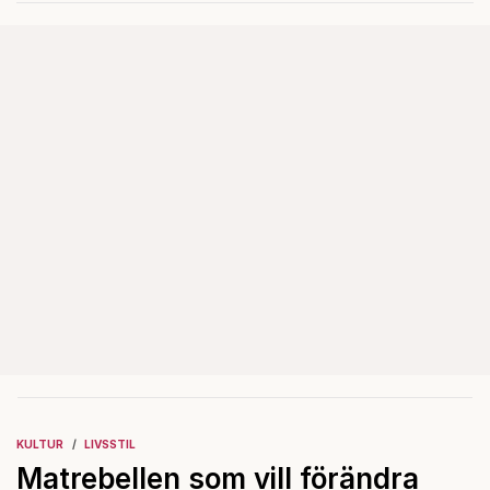
Det ska föra Le Pen till seger.
KULTUR
LIVSSTIL
Matrebellen som vill förändra