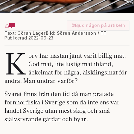
Bjud någon på artikeln
Text: Göran Lager
Bild: Sören Andersson / TT
Publicerad 2022-09-23
K
orv har nästan jämt varit billig mat.
God mat, lite lustig mat ibland,
äckelmat för några, älsklingsmat för
andra. Man undrar varför?
Svaret finns från den tid då man pratade
fornnordiska i Sverige som då inte ens var
landet Sverige utan mest skog och små
självstyrande gårdar och byar.