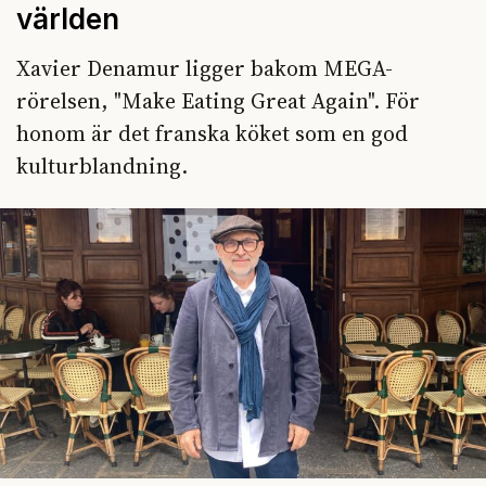
världen
Xavier Denamur ligger bakom MEGA-
rörelsen, "Make Eating Great Again". För
honom är det franska köket som en god
kulturblandning.