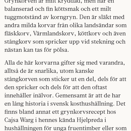
Grynkorven är milt kryddad, men har en
balanserad och fin köttsmak och ett milt
tuggmotstånd av korngryn. Den är släkt med
andra milda korvar från olika landsändar som
fläskkorv, Värmlandskorv, köttkorv och även
stångkorv som spricker upp vid stekning och
nästan kan tas för pölsa.
Alla de här korvarna gifter sig med varandra,
alltså de är snarlika, utom kanske
stångkorven som sticker ut en del, dels för att
den spricker och dels för att den oftast
innehåller inälvor. Gemensamt är att de har
en lång historia i svensk kosthushållning. Det
finns bland annat ett grynkorvsrecept hos
Cajsa Warg i hennes kända Hjelpreda i
hushållningen för unga fruentimber eller som