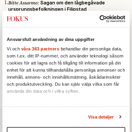
1.
Bitte Assarmo:
Sagan om den lågbegåvade
ursprungsbefolkningen i Filipstad
KRÖNIKA
2.
Frans Wachtmeister:
Ja, AC är ett hot mot den
franska civilisationen
KRÖNIKA
3.
Sakine Madon:
Efter islamistdådet oroar sig
Ansvarsfull användning av dina uppgifter
vänstern för Agnes Wold
Vi och
våra 363 partners
behandlar din personliga data,
STICKET
4.
Dan Korn:
Quisling, quislingar och sten i glashus
som t.ex. ditt IP-nummer, och använder teknologi såsom
KRÖNIKA
5.
Nina Lekander:
cookies för att lagra och få tillgång till information på din
På ”Kommunisthögskolan” drömde
alla om att vara arbetarklass
enhet för att kunna tillhandahålla personliga annonser och
STICKET
innehåll, annons- och innehållsmätning, åskådarinsikter
6.
Johan Romin:
Andersson, hur ska du få ihop det
och produktutveckling. Du kan själv välja vilka som får
här?
använda din data och i vilka syften.
Ta reda på mer om hur dina personliga uppgifter
behandlas och ställ in dina preferenser i
detaljsektionen
.
Visa detaljer
Du kan ändra eller dra tillbaka ditt samtycke när som
helst från cookie-förklaringen.