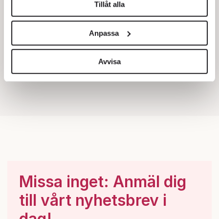
Tillåt alla
Vi använder enhetsidentifierare för att anpassa innehållet
och annonserna till användarna, tillhandahålla funktioner
Anpassa
för sociala medier och analysera vår trafik. Vi
vidarebefordrar även sådana identifierare och annan
information från din enhet till de sociala medier och
Avvisa
annons- och analysföretag som vi samarbetar med.
Dessa kan i sin tur kombinera informationen med annan
information som du har tillhandahållit eller som de har
samlat in när du har använt deras tjänster.
Om du vill läsa mer om hur vi hanterar personuppgifter
kan du göra det
här
.
Missa inget: Anmäl dig
till vårt nyhetsbrev i
dag!