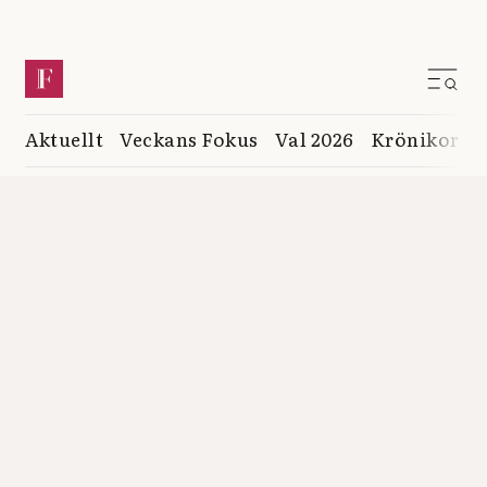
Aktuellt
Veckans Fokus
Val 2026
Krönikor
K