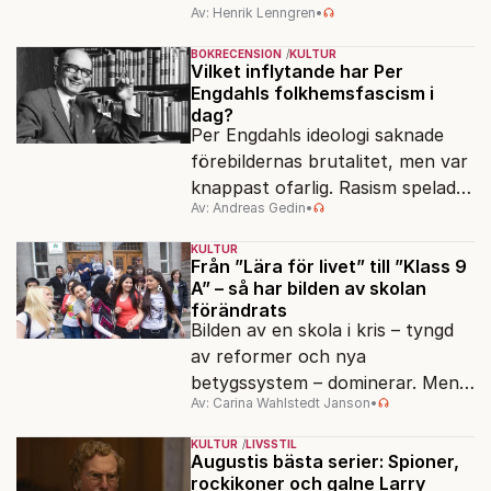
Av: Henrik Lenngren
•
förlagen följer efter.
BOKRECENSION
KULTUR
Vilket inflytande har Per
Engdahls folkhemsfascism i
dag?
Per Engdahls ideologi saknade
förebildernas brutalitet, men var
knappast ofarlig. Rasism spelades
Av: Andreas Gedin
•
ned i förmån för "kultur". Känns
det igen?
KULTUR
Från ”Lära för livet” till ”Klass 9
A” – så har bilden av skolan
förändrats
Bilden av en skola i kris – tyngd
av reformer och nya
betygssystem – dominerar. Men
Av: Carina Wahlstedt Janson
•
vem äger berättelsen om skolan?
KULTUR
LIVSSTIL
Augustis bästa serier: Spioner,
rockikoner och galne Larry