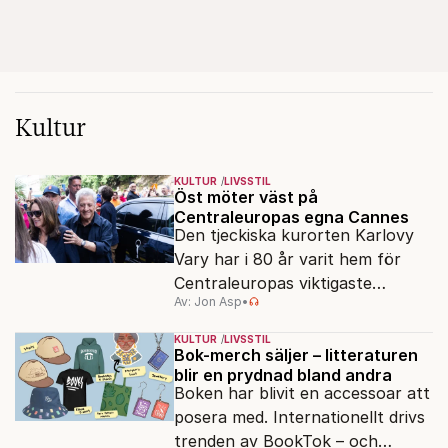
Kultur
KULTUR
LIVSSTIL
Öst möter väst på
Centraleuropas egna Cannes
Den tjeckiska kurorten Karlovy
Vary har i 80 år varit hem för
Centraleuropas viktigaste
Av: Jon Asp
•
filmfestival – en plats där
Hollywoodglans möter
KULTUR
LIVSSTIL
egensinnighet.
Bok-merch säljer – litteraturen
blir en prydnad bland andra
Boken har blivit en accessoar att
posera med. Internationellt drivs
trenden av BookTok – och