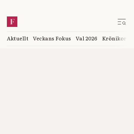
Aktuellt
Veckans Fokus
Val 2026
Krönikor
K