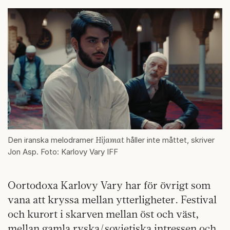
Hijamat
Den iranska melodramer
håller inte måttet, skriver
Jon Asp. Foto: Karlovy Vary IFF
Oortodoxa Karlovy Vary har för övrigt som
vana att kryssa mellan ytterligheter. Festival
och kurort i skarven mellan öst och väst,
mellan gamla ryska/sovjetiska intressen och