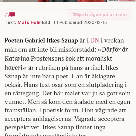
Bjud någon på artikeln
Text:
Mats Holm
Bild: TT
Publicerad 2020-12-15
Poeten Gabriel Itkes Sznap
är i
DN
i veckan
:
Därför är
mån om att inte bli missförstådd
»
Katarina Frostensons bok ett moraliskt
haveri
.
« är rubriken på hans artikel
Itkes
Sznap är inte bara poet. Han är åklagare
också. Hans text osar som en slutplädering i
en rättegång. Det här målet var ju så gott som
vunnet. Men så kom den åtalade med en egen
framställan. I poetisk form. Hon vägrade att
acceptera anklagelserna. Vägrade acceptera
perspektivet. Itkes Sznap finner inga
förmildrande omständigheter.