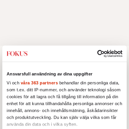
KULTUR
LIVSSTIL
Öst möter väst på
Ansvarsfull användning av dina uppgifter
Centraleuropas egna Cannes
Vi och
våra 363 partners
behandlar din personliga data,
som t.ex. ditt IP-nummer, och använder teknologi såsom
Den tjeckiska kurorten Karlovy Vary har i 80
cookies för att lagra och få tillgång till information på din
år varit hem för Centraleuropas viktigaste
enhet för att kunna tillhandahålla personliga annonser och
filmfestival – en plats där Hollywoodglans
innehåll, annons- och innehållsmätning, åskådarinsikter
och produktutveckling. Du kan själv välja vilka som får
möter egensinnighet.
använda din data och i vilka syften.