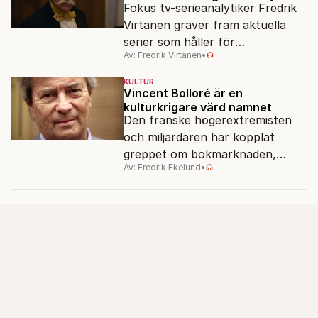
Fokus tv-serieanalytiker Fredrik
Virtanen gräver fram aktuella
serier som håller för
Av: Fredrik Virtanen
•
augustisoffan – när
sensommarmörkret smyger sig
KULTUR
på och tv-utbudet blir din bästa
Vincent Bolloré är en
kulturkrigare värd namnet
vän.
Den franske högerextremisten
och miljardären har kopplat
greppet om bokmarknaden,
Av: Fredrik Ekelund
•
filmbolag, tv- och radiokanaler.
Det ska föra Le Pen till seger.