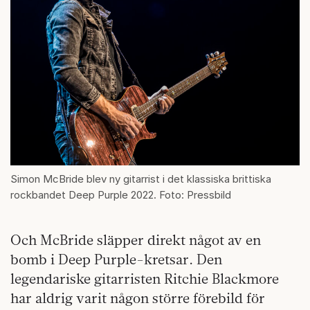
Simon McBride blev ny gitarrist i det klassiska brittiska
rockbandet Deep Purple 2022. Foto: Pressbild
Och McBride släpper direkt något av en
bomb i Deep Purple-kretsar. Den
legendariske gitarristen Ritchie Blackmore
har aldrig varit någon större förebild för