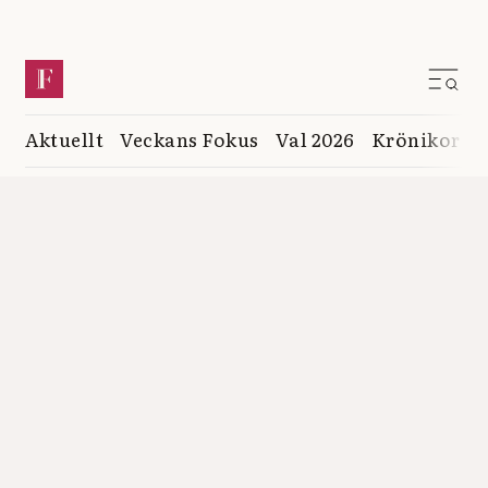
Aktuellt
Veckans Fokus
Val 2026
Krönikor
K