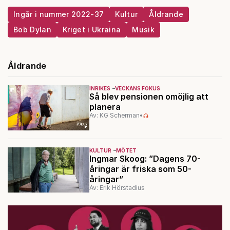
Ingår i nummer 2022-37
Kultur
Åldrande
Bob Dylan
Kriget i Ukraina
Musik
Åldrande
INRIKES
VECKANS FOKUS
Så blev pensionen omöjlig att
planera
Av: KG Scherman
•
KULTUR
MÖTET
Ingmar Skoog: ”Dagens 70-
åringar är friska som 50-
åringar”
Av: Erik Hörstadius