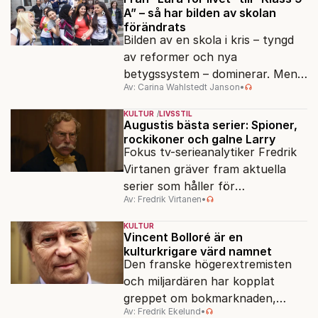
A” – så har bilden av skolan
förändrats
Bilden av en skola i kris – tyngd
av reformer och nya
betygssystem – dominerar. Men
Av: Carina Wahlstedt Janson
•
vem äger berättelsen om skolan?
KULTUR
LIVSSTIL
Augustis bästa serier: Spioner,
rockikoner och galne Larry
Fokus tv-serieanalytiker Fredrik
Virtanen gräver fram aktuella
serier som håller för
Av: Fredrik Virtanen
•
augustisoffan – när
sensommarmörkret smyger sig
KULTUR
på och tv-utbudet blir din bästa
Vincent Bolloré är en
kulturkrigare värd namnet
vän.
Den franske högerextremisten
och miljardären har kopplat
greppet om bokmarknaden,
Av: Fredrik Ekelund
•
filmbolag, tv- och radiokanaler.