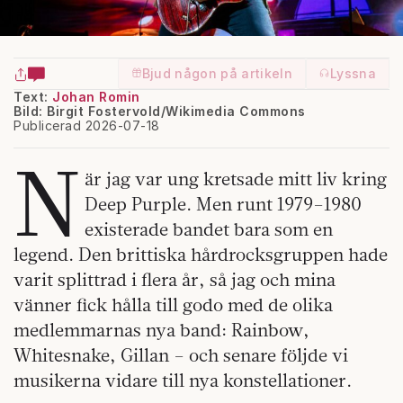
Bjud någon på artikeln
Lyssna
Text:
Johan Romin
Bild: Birgit Fostervold/Wikimedia Commons
Publicerad 2026-07-18
N
är jag var ung kretsade mitt liv kring
Deep Purple. Men runt 1979–1980
existerade bandet bara som en
legend. Den brittiska hårdrocksgruppen hade
varit splittrad i flera år, så jag och mina
vänner fick hålla till godo med de olika
medlemmarnas nya band: Rainbow,
Whitesnake, Gillan – och senare följde vi
musikerna vidare till nya konstellationer.