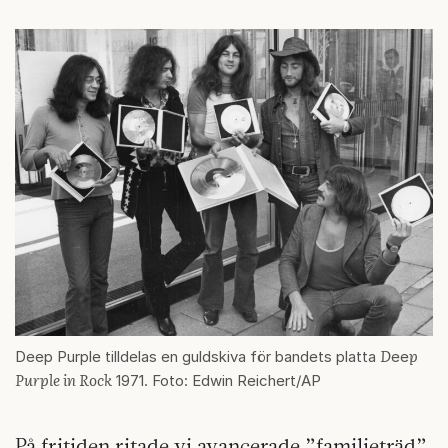
D
p
Deep Purple tilldelas en guldskiva för bandets platta
ee
Purple in Rock
1971. Foto: Edwin Reichert/AP
På fritiden ritade vi avancerade ”familjeträd”