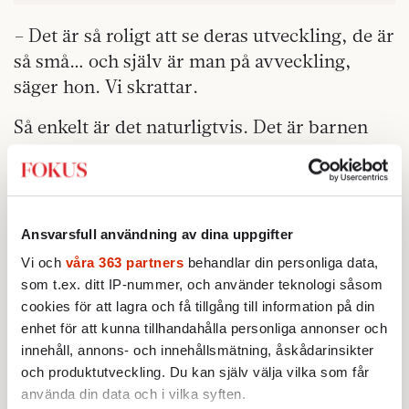
– Det är så roligt att se deras utveckling, de är
så små… och själv är man på avveckling,
säger hon. Vi skrattar.
Så enkelt är det naturligtvis. Det är barnen
och barnbarnens äventyr, och vännerna och
den kreativa lusten. Det är det det handlar
om. Rita, skriva, spela gitarr, åka bort, hälsa
på, vattna blommorna … slå ängen. Villkoren
Ansvarsfull användning av dina uppgifter
är olika för oss, väldigt olika. Howlin’ Wolf
Vi och
våra 363 partners
behandlar din personliga data,
uttrycker det kraftfullast av alla,
som t.ex. ditt IP-nummer, och använder teknologi såsom
hjärtskärande, tydligt, det nödvändiga, det vi
cookies för att lagra och få tillgång till information på din
Ain’t Goin’ Down that Dirt
enhet för att kunna tillhandahålla personliga annonser och
har gemensamt:
innehåll, annons- och innehållsmätning, åskådarinsikter
Road by Myself
… som att följa med Anders,
och produktutveckling. Du kan själv välja vilka som får
ösa båten, skruva fast båtmotorn, motorn
använda din data och i vilka syften.