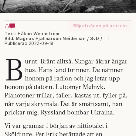
Bjud någon på artikeln
Text: Håkan Wennström
Bild: Magnus Hjalmarson Neideman / SvD / TT
Publicerad 2022-09-18
B
urnt. Bränt alltså. Skogar åkrar ängar
hus. Hans land brinner. De nämner
honom på radion och jag letar upp
honom på datorn. Lubomyr Melnyk.
Pianotoner trillar, faller, kastas ut, fyller på,
når varje skrymsla. Det är smärtsamt, han
prickar mig. Ryssland bombar Ukraina.
Vi var grannar i början av nittiotalet i
Sköldinge. Per Erik berättade att en