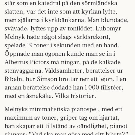
står som en katedral på den sörmländska
slätten, var det inte som att kyrkan lyfte,
men själarna i kyrkbänkarna. Man blundade,
svävade, lyftes upp av tonflödet. Lubomyr
Melnyk hade något slags världsrekord,
spelade 19 toner i sekunden med en hand.
Öppnade man ögonen kunde man se in i
Albertus Pictors målningar, på de kalkade
stenväggarna. Våldsamheter, berättelser ur
Bibeln, hur Simson brottar ner ett lejon. I en
annan berättelse dödade han 1 000 filistéer,
med en åsnekäke. Vilka historier.
Melnyks minimalistiska pianospel, med ett
maximum av toner, griper tag om hjärtat,
han skapar ett tillstånd av oändlighet, pianot
sjunger: ”Vad ska man göra med sitt hjärta?”