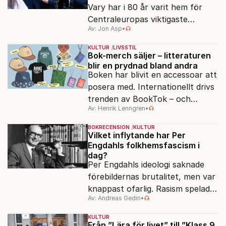
Vary har i 80 år varit hem för
Centraleuropas viktigaste
Av: Jon Asp
•
filmfestival – en plats där
Hollywoodglans möter
KULTUR
LIVSSTIL
egensinnighet.
Bok-merch säljer – litteraturen
blir en prydnad bland andra
Boken har blivit en accessoar att
posera med. Internationellt drivs
trenden av BookTok – och
Av: Henrik Lenngren
•
förlagen följer efter.
BOKRECENSION
KULTUR
Vilket inflytande har Per
Engdahls folkhemsfascism i
dag?
Per Engdahls ideologi saknade
förebildernas brutalitet, men var
knappast ofarlig. Rasism spelades
Av: Andreas Gedin
•
ned i förmån för "kultur". Känns
det igen?
KULTUR
Från ”Lära för livet” till ”Klass 9