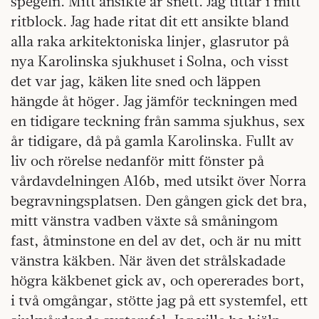
spegeln. Mitt ansikte är snett. Jag tittar i mitt
ritblock. Jag hade ritat dit ett ansikte bland
alla raka arkitektoniska linjer, glasrutor på
nya Karolinska sjukhuset i Solna, och visst
det var jag, käken lite sned och läppen
hängde åt höger. Jag jämför teckningen med
en tidigare teckning från samma sjukhus, sex
år tidigare, då på gamla Karolinska. Fullt av
liv och rörelse nedanför mitt fönster på
vårdavdelningen A16b, med utsikt över Norra
begravningsplatsen. Den gången gick det bra,
mitt vänstra vadben växte så småningom
fast, åtminstone en del av det, och är nu mitt
vänstra käkben. När även det strålskadade
högra käkbenet gick av, och opererades bort,
i två omgångar, stötte jag på ett systemfel, ett