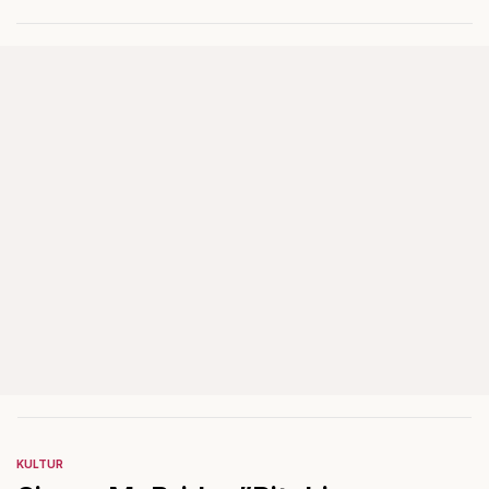
Det ska föra Le Pen till seger.
KULTUR