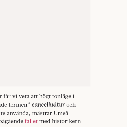
får vi veta att högt tonläge i
cancelkultur
rgade termen”
och
inte använda, mästrar Umeå
 pågående
fallet
med historikern