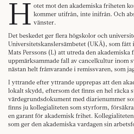
H
otet mot den akademiska friheten k
kommer utifrån, inte inifrån. Och ab
vänster.
Det beskedet ger flera högskolor och universit
Universitetskanslersämbetet (UKÄ), som fått 
Mats Perssons (L) att utreda den akademiska fr
uppmärksammade fall av cancelkultur inom sv
nästan helt frånvarande i remissvaren, som ja
I yttrande efter yttrande upprepas att den ak
lokalt skydd, eftersom det finns en hel räcka 
värdegrundsdokument med diarienummer som
finns ju kollegialiteten som styrform, försäkr
en garant för akademisk frihet. Kollegialiteten
som ger den akademiska vardagen sin arbetsf