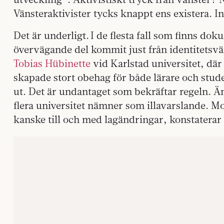
Vänsteraktivister tycks knappt ens existera. I
Det är underligt. I de flesta fall som finns dok
övervägande del kommit just från identitetsvän
Tobias Hübinette
vid Karlstad universitet, där
skapade stort obehag för både lärare och studen
ut. Det är undantaget som bekräftar regeln. Ä
flera universitet nämner som illavarslande. M
kanske till och med lagändringar, konstaterar 