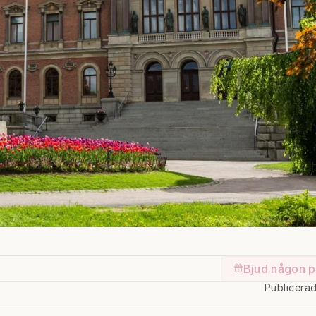
Bjud någon p
Publicera