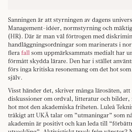
Sanningen är att styrningen av dagens univers
Management-idéer, normstyrning och mäktig
(HR). Där är man väl förtrogen med diskrimin
handläggningsordningar som marinerats i normk
flera
fall
som uppmärksammats medialt har univ
förmått skydda lärare. Den har i stället använ
förs inga kritiska resonemang om det hot som
själv.
Visst händer det, skriver många lärosäten, att 
diskussioner om ordval, litteratur och bilder,
hot mot den akademiska friheten. Luleå Teknis
tråkigt att UKÄ talar om ”utmaningar” som nå
akademin är positivt och kan leda till “förbät
utveckling”. Aktivistiskt tryck från vänster? N