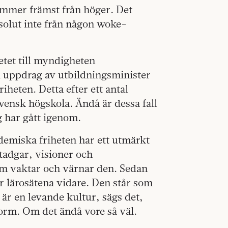
ommer främst från höger. Det
solut inte från någon woke-
etet till myndigheten
i uppdrag av utbildningsminister
iheten. Detta efter ett antal
ensk högskola. Ändå är dessa fall
g har gått igenom.
ademiska friheten har ett utmärkt
stadgar, visioner och
 vaktar och värnar den. Sedan
ar lärosätena vidare. Den står som
 är en levande kultur, sägs det,
orm. Om det ändå vore så väl.