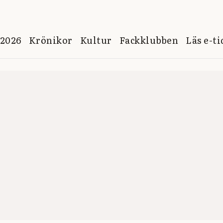
 2026
Krönikor
Kultur
Fackklubben
Läs e-t