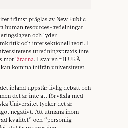
itet främst präglas av New Public
a human resources-avdelningar
eringslagen och lyder
ritik och intersektionell teori. I
ersitetens utredningspraxis inte
ts mot
lärarna
. I svaren till UKÄ
 kan komma inifrån universitetet
det ibland uppstår livlig debatt och
 men det är inte att förväxla med
ka Universitet tycker det är
got negativt. Att utmana inom
trad kvalitet” och “personlig
ej, det är progression.