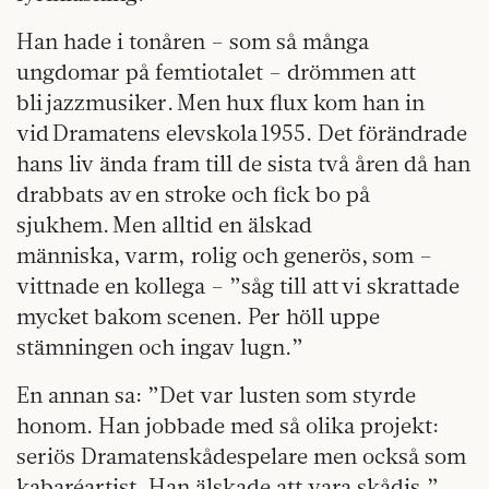
Han hade i tonåren – som så många
ungdomar på femtiotalet – drömmen att
bli jazzmusiker. Men hux flux kom han in
vid Dramatens elevskola 1955. Det förändrade
hans liv ända fram till de sista två åren då han
drabbats av en stroke och fick bo på
sjukhem. Men alltid en älskad
människa, varm, rolig och generös, som –
vittnade en kollega – ”såg till att vi skrattade
mycket bakom scenen. Per höll uppe
stämningen och ingav lugn.”
En annan sa: ”Det var lusten som styrde
honom. Han jobbade med så olika projekt:
seriös Dramatenskådespelare men också som
kabaréartist. Han älskade att vara skådis.”