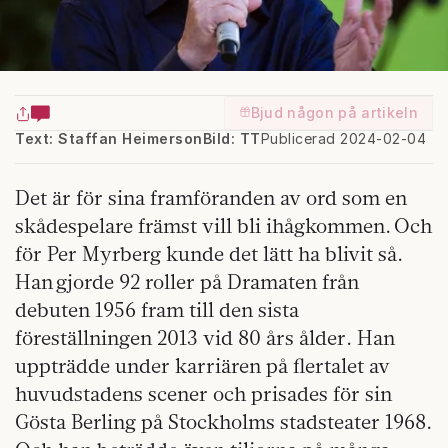
Bjud någon på artikeln
Text: Staffan Heimerson
Bild: TT
Publicerad 2024-02-04
Det är för sina framföranden av ord som en
skådespelare främst vill bli ihågkommen. Och
för Per Myrberg kunde det lätt ha blivit så.
Han gjorde 92 roller på Dramaten från
debuten 1956 fram till den sista
föreställningen 2013 vid 80 års ålder. Han
uppträdde under karriären på flertalet av
huvudstadens scener och prisades för sin
Gösta Berling på Stockholms stadsteater 1968.