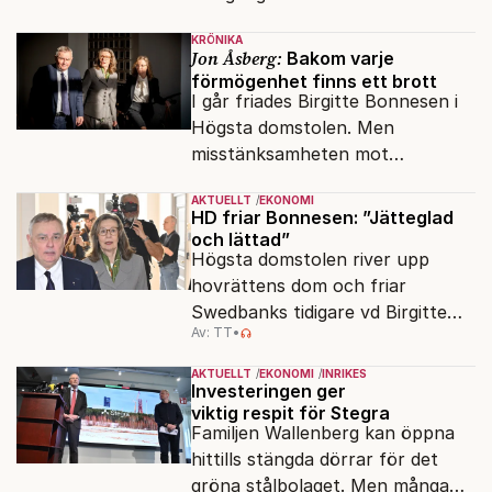
KRÖNIKA
Jon Åsberg:
Bakom varje
förmögenhet finns ett brott
I går friades Birgitte Bonnesen i
Högsta domstolen. Men
misstänksamheten mot
direktörer lever vidare i medierna.
AKTUELLT
EKONOMI
HD friar Bonnesen: ”Jätteglad
och lättad”
Högsta domstolen river upp
hovrättens dom och friar
Swedbanks tidigare vd Birgitte
Av: TT
•
Bonnesen från alla
brottsmisstankar.
AKTUELLT
EKONOMI
INRIKES
Investeringen ger
viktig respit för Stegra
Familjen Wallenberg kan öppna
hittills stängda dörrar för det
gröna stålbolaget. Men många