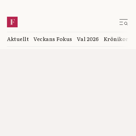
Aktuellt
Veckans Fokus
Val 2026
Krönikor
K