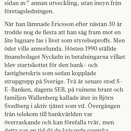
sidan av” annan utveckling, utan insyn från
företagsledningen.
När han lämnade Ericsson efter nästan 30 år
trodde nog de flesta att han såg fram mot en
lite lugnare fas i livet som styrelseproffs. Men
ödet ville annorlunda. Hösten 1990 ställde
finansbolaget Nyckeln in betalningarna vilket
blev startskottet för den bank- och
fastighetskris som sedan kopplade
strupgrepp på Sverige. Två år senare stod S-
E-Banken, dagens SEB, på ruinens brant och
familjen Wallenberg kallade åter in Björn
Svedberg i aktiv tjänst som vd. Övergången
från telekom till bankvärlden var
överraskande och kan förefalla tvär, men
detta var en tid då de krisande svenska