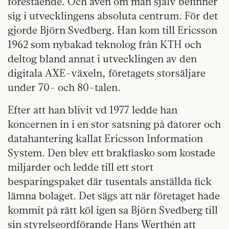
förestående. Och även om man själv befinner
sig i utvecklingens absoluta centrum. För det
gjorde Björn Svedberg. Han kom till Ericsson
1962 som nybakad teknolog från KTH och
deltog bland annat i utvecklingen av den
digitala AXE-växeln, företagets storsäljare
under 70- och 80-talen.
Efter att han blivit vd 1977 ledde han
koncernen in i en stor satsning på datorer och
datahantering kallat Ericsson Information
System. Den blev ett brakfiasko som kostade
miljarder och ledde till ett stort
besparingspaket där tusentals anställda fick
lämna bolaget. Det sägs att när företaget hade
kommit på rätt köl igen sa Björn Svedberg till
sin styrelseordförande Hans Werthén att