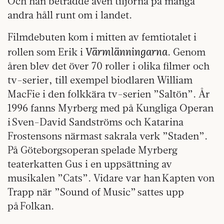
Och han beträdde även tiljorna på många
andra håll runt om i landet.
Filmdebuten kom i mitten av femtiotalet i
Värmlänningarna
rollen som Erik i
. Genom
åren blev det över 70 roller i olika filmer och
tv-serier, till exempel biodlaren William
MacFie i den folkkära tv-serien ”Saltön”. År
1996 fanns Myrberg med på Kungliga Operan
i Sven-David Sandströms och Katarina
Frostensons närmast sakrala verk ”Staden”.
På Göteborgsoperan spelade Myrberg
teaterkatten Gus i en uppsättning av
musikalen ”Cats”. Vidare var han Kapten von
Trapp när ”Sound of Music” sattes upp
på Folkan.