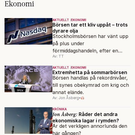
Ekonomi
AKTUELLT
EKONOMI
Börsen tar ett kliv uppåt – trots
dyrare olja
Stockholmsbörsen har vänt upp
på plus under
förmiddagshandeln, efter en
Av: TT
inledning nedåt – trots ett högre
oljepris och AI-oro.
AKTUELLT
EKONOMI
Extremhetta på sommarbörsen
Börsen handlas på rekordnivåer,
till synes obekymrad om krig och
annat elände.
Av: Jon Åsberg
•
KRÖNIKA
Jon Åsberg:
Råder det andra
ekonomiska lagar i rymden?
Är det verkligen annorlunda den
här gången?