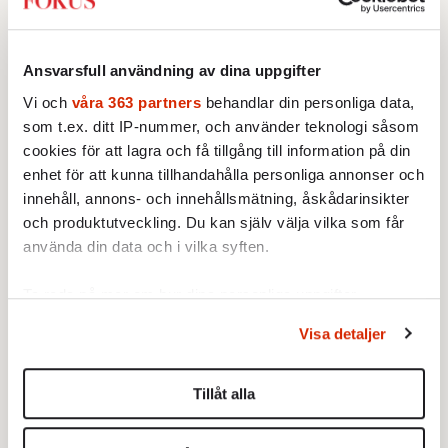
dog den 25 juni, 88 år gammal.
Av: Jon Åsberg
•
MINNESORD
Ansvarsfull användning av dina uppgifter
Journalist var hon till sista
punkten
Vi och
våra 363 partners
behandlar din personliga data,
Titti Nylander,
som t.ex. ditt IP-nummer, och använder teknologi såsom
utrikeskorrespondent, dog den
cookies för att lagra och få tillgång till information på din
14 juni, 84 år gammal.
enhet för att kunna tillhandahålla personliga annonser och
Av: Staffan Heimerson
•
innehåll, annons- och innehållsmätning, åskådarinsikter
och produktutveckling. Du kan själv välja vilka som får
MINNESORD
Hans Chrunak sa som det var
använda din data och i vilka syften.
Idrottsledaren dog den 6 juni, 77
år gammal.
Ta reda på mer om hur dina personliga uppgifter
Av: Staffan Heimerson
•
behandlas och ställ in dina preferenser i
detaljsektionen
.
Visa detaljer
MINNESORD
Du kan ändra eller dra tillbaka ditt samtycke när som
Hon kallades ofta för ”Ugglan”
helst från cookie-förklaringen.
Margaretha af Ugglas. Politiker
och utrikesminister, dog den 10
Tillåt alla
Vi använder enhetsidentifierare för att anpassa innehållet
maj, 87 år gammal.
Av: Staffan Heimerson
och annonserna till användarna, tillhandahålla funktioner