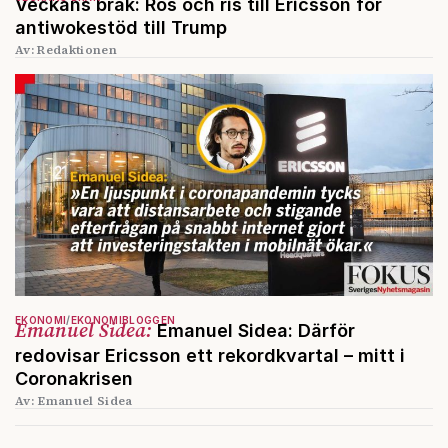
Veckans bråk: Ros och ris till Ericsson för
antiwokestöd till Trump
Av: Redaktionen
EKONOMI
EKONOMIBLOGGEN
Emanuel Sidea:
Emanuel Sidea: Därför
redovisar Ericsson ett rekordkvartal – mitt i
Coronakrisen
Av: Emanuel Sidea