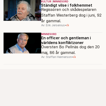
KULTUR
MINNESORD
Ständigt vilse i folkhemmet
Regissören och skådespelaren
Staffan Westerberg dog i juni, 92
år gammal.
Av: Erik Jersenius
•
MINNESORD
En officer och gentleman i
världens konfliktzoner
Översten Bo Pellnäs dog den 20
maj, 86 år gammal.
Av: Staffan Heimerson
•