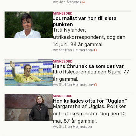
Av: Jon Åsberg
•
MINNESORD
Journalist var hon till sista
punkten
Titti Nylander,
utrikeskorrespondent, dog den
14 juni, 84 år gammal.
Av: Staffan Heimerson
•
MINNESORD
Hans Chrunak sa som det var
Idrottsledaren dog den 6 juni, 77
år gammal.
Av: Staffan Heimerson
•
MINNESORD
Hon kallades ofta för ”Ugglan”
Margaretha af Ugglas. Politiker
och utrikesminister, dog den 10
maj, 87 år gammal.
Av: Staffan Heimerson