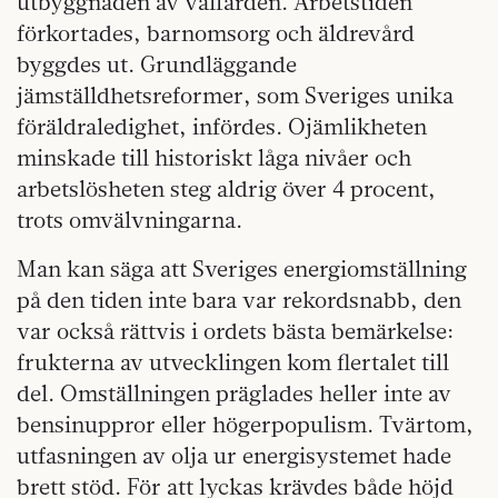
utbyggnaden av välfärden. Arbetstiden
förkortades, barnomsorg och äldrevård
byggdes ut. Grundläggande
jämställdhetsreformer, som Sveriges unika
föräldraledighet, infördes. Ojämlikheten
minskade till historiskt låga nivåer och
arbetslösheten steg aldrig över 4 procent,
trots omvälvningarna.
Man kan säga att Sveriges energiomställning
på den tiden inte bara var rekordsnabb, den
var också rättvis i ordets bästa bemärkelse:
frukterna av utvecklingen kom flertalet till
del. Omställningen präglades heller inte av
bensinuppror eller högerpopulism. Tvärtom,
utfasningen av olja ur energisystemet hade
brett stöd. För att lyckas krävdes både höjd