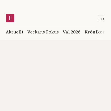
Aktuellt
Veckans Fokus
Val 2026
Krönikor
K