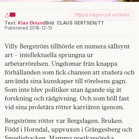
Bjud någon på artikeln
Text:
Klas Eklund
Bild: CLAUS GERTSEN/TT
Publicerad 2018-12-13
Villy Bergström tillhörde en numera sällsynt
art – intellektuella sprungna ur
arbetarrörelsen. Ungdomar från knappa
förhållanden som fick chansen att studera och
använda sina kunskaper till rörelsens gagn.
Som inte blev politiker utan ägande sig åt
forskning och rådgivning. Och som höll fast
vid sina proletära rötter karriären igenom.
Bergströms rötter var Bergslagen. Bruken.
Född i Horndal, uppvuxen i Grängesberg och
Smedjebacken. Mamma postkassörska,