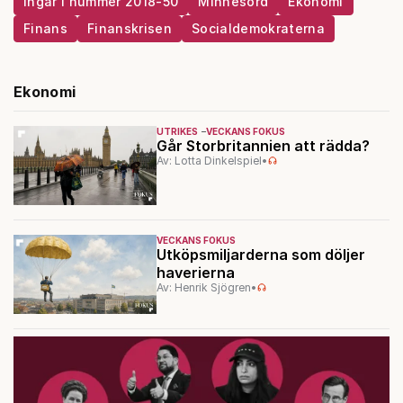
Ingår i nummer 2018-50
Minnesord
Ekonomi
Finans
Finanskrisen
Socialdemokraterna
Ekonomi
UTRIKES
VECKANS FOKUS
Går Storbritannien att rädda?
Av: Lotta Dinkelspiel
•
VECKANS FOKUS
Utköpsmiljarderna som döljer
haverierna
Av: Henrik Sjögren
•