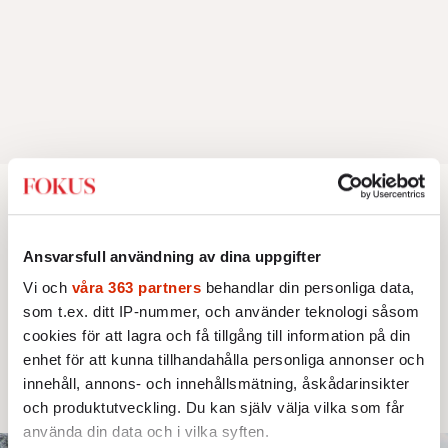
INRIKES
OPINION
”Sverige behöver en grön ny giv”
Ansvarsfull användning av dina uppgifter
Vi och
våra 363 partners
behandlar din personliga data,
Socialdemokratin måste lära av sin historia
som t.ex. ditt IP-nummer, och använder teknologi såsom
och möta kriserna med en framåtblickande
cookies för att lagra och få tillgång till information på din
strukturpolitik för att göra Sverige
enhet för att kunna tillhandahålla personliga annonser och
innehåll, annons- och innehållsmätning, åskådarinsikter
långsiktigt hållbart, jämlikt och kriståligt.
och produktutveckling. Du kan själv välja vilka som får
använda din data och i vilka syften.