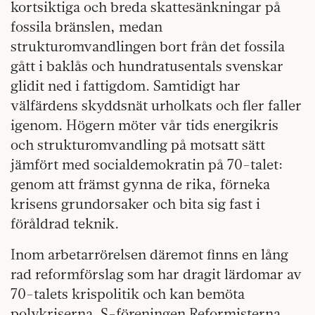
kortsiktiga och breda skattesänkningar på
fossila bränslen, medan
strukturomvandlingen bort från det fossila
gått i baklås och hundratusentals svenskar
glidit ned i fattigdom. Samtidigt har
välfärdens skyddsnät urholkats och fler faller
igenom. Högern möter vår tids energikris
och strukturomvandling på motsatt sätt
jämfört med socialdemokratin på 70-talet:
genom att främst gynna de rika, förneka
krisens grundorsaker och bita sig fast i
föråldrad teknik.
Inom arbetarrörelsen däremot finns en lång
rad reformförslag som har dragit lärdomar av
70-talets krispolitik och kan bemöta
polykriserna. S-föreningen Reformisterna