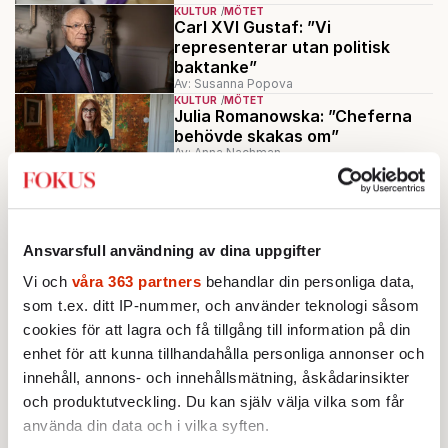
KULTUR
MÖTET
Carl XVI Gustaf: ”Vi
representerar utan politisk
baktanke”
Av: Susanna Popova
KULTUR
MÖTET
Julia Romanowska: ”Cheferna
behövde skakas om”
Av: Anna Nachman
KULTUR
MÖTET
Vad träden avslöjar om oss
människor
Av: Mats Almegård
Ansvarsfull användning av dina uppgifter
KULTUR
SOMMARPORTRÄTT
Vi och
våra 363 partners
behandlar din personliga data,
Bland kukar, raukar och katter
som t.ex. ditt IP-nummer, och använder teknologi såsom
lever en drottning
cookies för att lagra och få tillgång till information på din
Av: Anna Nachman
enhet för att kunna tillhandahålla personliga annonser och
innehåll, annons- och innehållsmätning, åskådarinsikter
Ladda fler
och produktutveckling. Du kan själv välja vilka som får
använda din data och i vilka syften.
Mest lästa