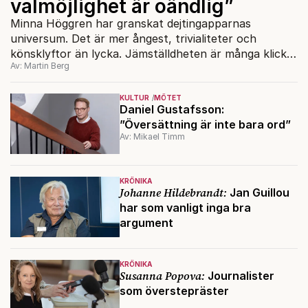
valmöjlighet är oändlig”
Minna Höggren har granskat dejtingapparnas
universum. Det är mer ångest, trivialiteter och
könsklyftor än lycka. Jämställdheten är många klick
Av: Martin Berg
bort.
KULTUR
MÖTET
Daniel Gustafsson:
”Översättning är inte bara ord”
Av: Mikael Timm
KRÖNIKA
Johanne Hildebrandt:
Jan Guillou
har som vanligt inga bra
argument
KRÖNIKA
Susanna Popova:
Journalister
som överstepräster