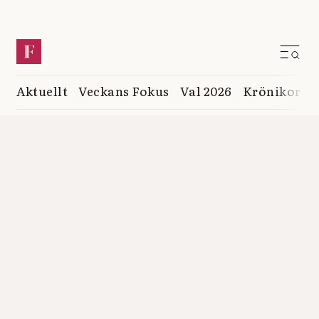
Aktuellt
Veckans Fokus
Val 2026
Krönikor
K