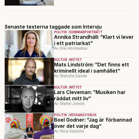
Senaste texterna taggade som Intervju
POLITIK
SOMMARPORTRÄTT
Annika Strandhäll: ”Klart vi lever
i ett patriarkat”
Av: Erik Hörstadius
KULTUR
MÖTET
Mats Lindström: ”Det finns ett
kriminellt ideal i samhället”
Av: Blanche Sande
KULTUR
MÖTET
Lars Cleveman: ”Musiken har
räddat mitt liv”
Av: Martin Jonols
POLITIK
VECKANS FOKUS
Boel Godner: ”Jag är förbannad
över det varje dag”
Av: Nina Solomin