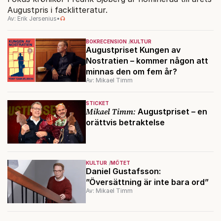
Augustpris i facklitteratur.
Av: Erik Jersenius
•
BOKRECENSION
KULTUR
Augustpriset Kungen av
Nostratien – kommer någon att
minnas den om fem år?
Av: Mikael Timm
STICKET
Mikael Timm:
Augustpriset – en
orättvis betraktelse
KULTUR
MÖTET
Daniel Gustafsson:
”Översättning är inte bara ord”
Av: Mikael Timm