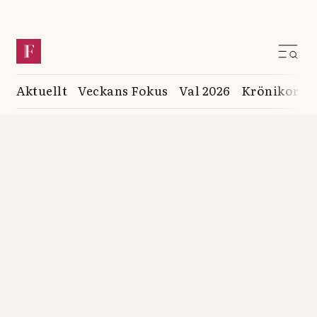
Aktuellt
Veckans Fokus
Val 2026
Krönikor
K