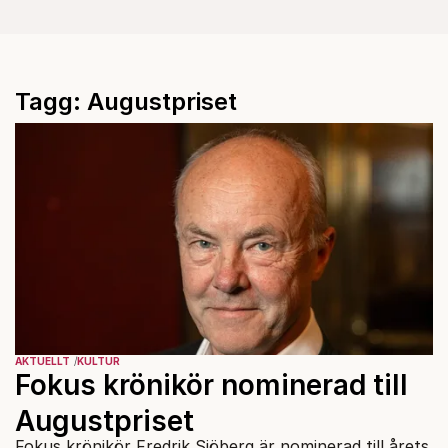
Tagg: Augustpriset
AKTUELLT
KULTUR
Fokus krönikör nominerad till
Augustpriset
Fokus krönikör Fredrik Sjöberg är nominerad till årets