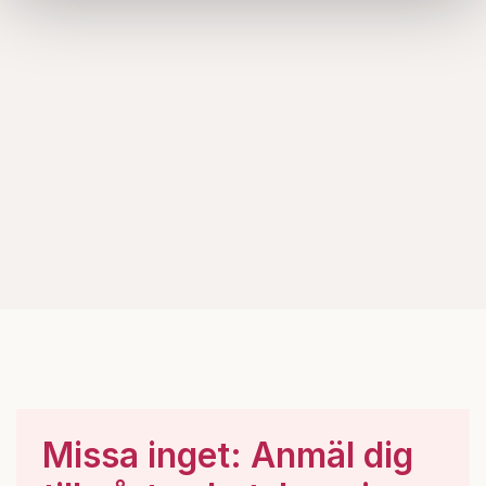
samlat in när du har använt deras tjänster.
Om du vill läsa mer om hur vi hanterar personuppgifter
kan du göra det
här
.
Missa inget: Anmäl dig