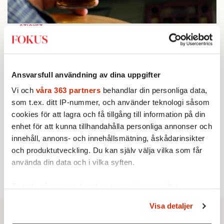
STICKET
1.
Bitte Assarmo:
Sagan om den lågbegåvade
ursprungsbefolkningen i Filipstad
KRÖNIKA
2.
Sakine Madon:
Efter islamistdådet oroar sig
vänstern för Agnes Wold
Ansvarsfull användning av dina uppgifter
KRÖNIKA
3.
Vi och
våra 363 partners
behandlar din personliga data,
Frans Wachtmeister:
Ja, AC är ett hot mot den
som t.ex. ditt IP-nummer, och använder teknologi såsom
franska civilisationen
STICKET
cookies för att lagra och få tillgång till information på din
4.
Dan Korn:
Quisling, quislingar och sten i glashus
enhet för att kunna tillhandahålla personliga annonser och
UTRIKES
5.
Därför liknar Putin både tsaren och Stalin
innehåll, annons- och innehållsmätning, åskådarinsikter
Av: Bengt Jangfeldt
och produktutveckling. Du kan själv välja vilka som får
STICKET
6.
Christoffer Jonsson:
Inte nu igen, Vänsterpartiet!
använda din data och i vilka syften.
Ta reda på mer om hur dina personliga uppgifter
behandlas och ställ in dina preferenser i
detaljsektionen
.
Visa detaljer
Du kan ändra eller dra tillbaka ditt samtycke när som
helst från cookie-förklaringen.