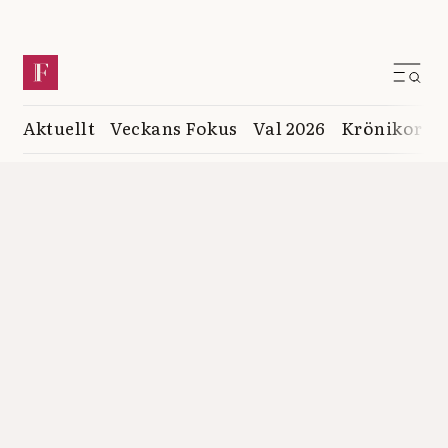
Aktuellt
Veckans Fokus
Val 2026
Krönikor
K