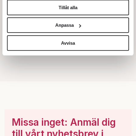
Tillåt alla
Vi använder enhetsidentifierare för att anpassa innehållet
och annonserna till användarna, tillhandahålla funktioner
Anpassa
för sociala medier och analysera vår trafik. Vi
vidarebefordrar även sådana identifierare och annan
information från din enhet till de sociala medier och
Avvisa
annons- och analysföretag som vi samarbetar med.
Dessa kan i sin tur kombinera informationen med annan
information som du har tillhandahållit eller som de har
samlat in när du har använt deras tjänster.
Om du vill läsa mer om hur vi hanterar personuppgifter
kan du göra det
här
.
Missa inget: Anmäl dig
till vårt nyhetsbrev i