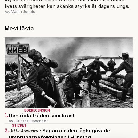
livets svårigheter kan skänka styrka åt dagens unga.
Av: Martin Jonols
Mest lästa
BOKRECENSION
1.
Den röda tråden som brast
Av: Gustaf Lewander
STICKET
2.
Bitte Assarmo:
Sagan om den lågbegåvade
ursprungsbefolkningen i Filipstad