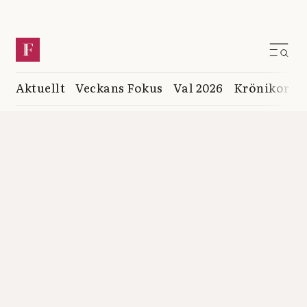
Aktuellt
Veckans Fokus
Val 2026
Krönikor
K