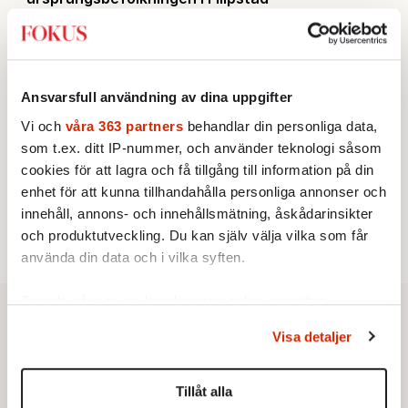
KRÖNIKA
3.
Frans Wachtmeister:
Ja, AC är ett hot mot den
franska civilisationen
KRÖNIKA
4.
Nina Lekander:
På ”Kommunisthögskolan” drömde
Ansvarsfull användning av dina uppgifter
alla om att vara arbetarklass
INRIKES
Vi och
våra 363 partners
behandlar din personliga data,
5.
Vattenbristen är här – men var femte liter läcker
som t.ex. ditt IP-nummer, och använder teknologi såsom
ut
cookies för att lagra och få tillgång till information på din
Av: Susanne Gäre
KRÖNIKA
enhet för att kunna tillhandahålla personliga annonser och
6.
Sakine Madon:
Efter islamistdådet oroar sig
innehåll, annons- och innehållsmätning, åskådarinsikter
vänstern för Agnes Wold
och produktutveckling. Du kan själv välja vilka som får
använda din data och i vilka syften.
Ta reda på mer om hur dina personliga uppgifter
behandlas och ställ in dina preferenser i
detaljsektionen
.
Visa detaljer
Du kan ändra eller dra tillbaka ditt samtycke när som
helst från cookie-förklaringen.
Tillåt alla