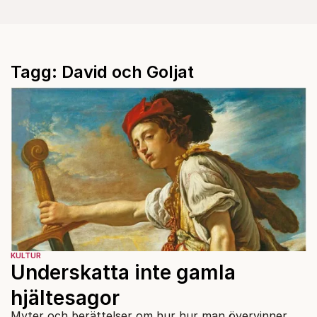
Tagg: David och Goljat
KULTUR
Underskatta inte gamla
hjältesagor
Myter och berättelser om hur hur man övervinner