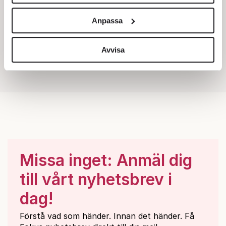
Vi använder enhetsidentifierare för att anpassa innehållet
och annonserna till användarna, tillhandahålla funktioner
Anpassa
för sociala medier och analysera vår trafik. Vi
vidarebefordrar även sådana identifierare och annan
information från din enhet till de sociala medier och
Avvisa
annons- och analysföretag som vi samarbetar med.
Dessa kan i sin tur kombinera informationen med annan
information som du har tillhandahållit eller som de har
samlat in när du har använt deras tjänster.
Om du vill läsa mer om hur vi hanterar personuppgifter
kan du göra det
här
.
Missa inget: Anmäl dig
till vårt nyhetsbrev i
dag!
Förstå vad som händer. Innan det händer. Få