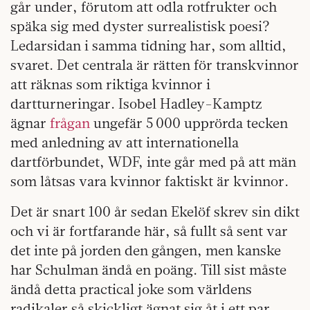
går under, förutom att odla rotfrukter och
späka sig med dyster surrealistisk poesi?
Ledarsidan i samma tidning har, som alltid,
svaret. Det centrala är rätten för transkvinnor
att räknas som riktiga kvinnor i
dartturneringar. Isobel Hadley-Kamptz
ägnar
frågan
ungefär 5 000 upprörda tecken
med anledning av att internationella
dartförbundet, WDF, inte går med på att män
som låtsas vara kvinnor faktiskt är kvinnor.
Det är snart 100 år sedan Ekelöf skrev sin dikt
och vi är fortfarande här, så fullt så sent var
det inte på jorden den gången, men kanske
har Schulman ändå en poäng. Till sist måste
ändå detta practical joke som världens
radikaler så skickligt ägnat sig åt i ett par