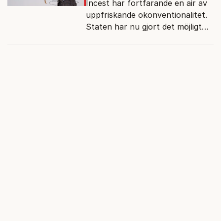
Incest har fortfarande en air av
uppfriskande okonventionalitet.
Staten har nu gjort det möjligt
att slippa framstå som
reaktionär tråkmåns.