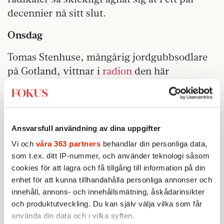
decennier nå sitt slut.
Onsdag
Tomas Stenhuse, mångårig jordgubbsodlare
på Gotland, vittnar i
radion
den här
morgonen om att unga, sommarjobbande
jordgubbsplockare ofta bara reser sig upp och
går mitt i arbetet, utan att någonsin höra av
sig igen. Stenhuse tror att det beror på en
Ansvarsfull användning av dina uppgifter
kombination av fysisk undermålighet och
Vi och
våra 363 partners
behandlar din personliga data,
undermålig hyfs. Jag misstänker att de
som t.ex. ditt IP-nummer, och använder teknologi såsom
drabbats av besvikelse efter att ha trott sig ha
cookies för att lagra och få tillgång till information på din
enhet för att kunna tillhandahålla personliga annonser och
tagit anställning för Ismail ”jordgubben”
innehåll, annons- och innehållsmätning, åskådarinsikter
Abdo.
och produktutveckling. Du kan själv välja vilka som får
använda din data och i vilka syften.
Inget jag hör i inslaget talar mot det.