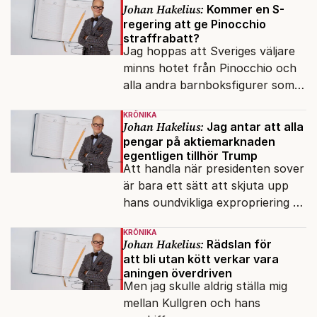
Johan Hakelius:
Kommer en S-
regering att ge Pinocchio
straffrabatt?
Jag hoppas att Sveriges väljare
minns hotet från Pinocchio och
alla andra barnboksfigurer som
snart befrias från hämmande
KRÖNIKA
upphovsrätt.
Johan Hakelius:
Jag antar att alla
pengar på aktiemarknaden
egentligen tillhör Trump
Att handla när presidenten sover
är bara ett sätt att skjuta upp
hans oundvikliga expropriering av
alla finansiella resurser.
KRÖNIKA
Johan Hakelius:
Rädslan för
att bli utan kött verkar vara
aningen överdriven
Men jag skulle aldrig ställa mig
mellan Kullgren och hans