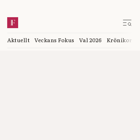
Aktuellt
Veckans Fokus
Val 2026
Krönikor
K