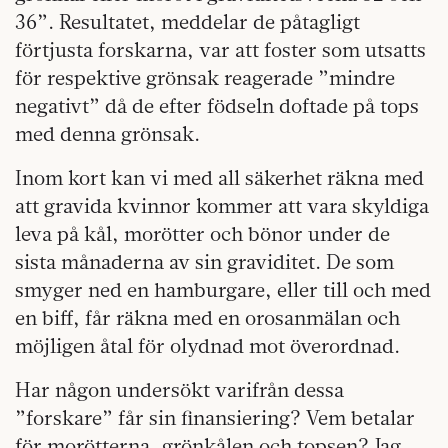
36”. Resultatet, meddelar de påtagligt
förtjusta forskarna, var att foster som utsatts
för respektive grönsak reagerade ”mindre
negativt” då de efter födseln doftade på tops
med denna grönsak.
Inom kort kan vi med all säkerhet räkna med
att gravida kvinnor kommer att vara skyldiga
leva på kål, morötter och bönor under de
sista månaderna av sin graviditet. De som
smyger ned en hamburgare, eller till och med
en biff, får räkna med en orosanmälan och
möjligen åtal för olydnad mot överordnad.
Har någon undersökt varifrån dessa
”forskare” får sin finansiering? Vem betalar
för morötterna, grönkålen och topsen? Jag