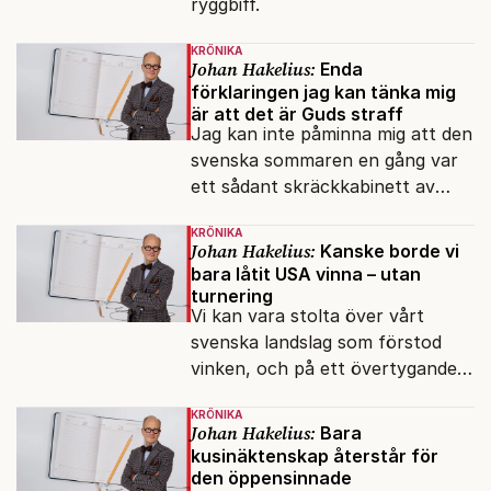
ryggbiff.
KRÖNIKA
Johan Hakelius:
Enda
förklaringen jag kan tänka mig
är att det är Guds straff
Jag kan inte påminna mig att den
svenska sommaren en gång var
ett sådant skräckkabinett av
plågor.
KRÖNIKA
Johan Hakelius:
Kanske borde vi
bara låtit USA vinna – utan
turnering
Vi kan vara stolta över vårt
svenska landslag som förstod
vinken, och på ett övertygande
sätt lät sig besegras redan i
KRÖNIKA
sextondelsfinalen.
Johan Hakelius:
Bara
kusinäktenskap återstår för
den öppensinnade