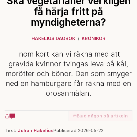
Ska vegetarianer verkligen
få härja fritt på
myndigheterna?
HAKELIUS DAGBOK
KRÖNIKOR
Inom kort kan vi räkna med att
gravida kvinnor tvingas leva på kål,
morötter och bönor. Den som smyger
ned en hamburgare får räkna med en
orosanmälan.
Bjud någon på artikeln
Text:
Johan Hakelius
Publicerad 2026-05-22