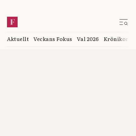
Aktuellt
Veckans Fokus
Val 2026
Krönikor
K