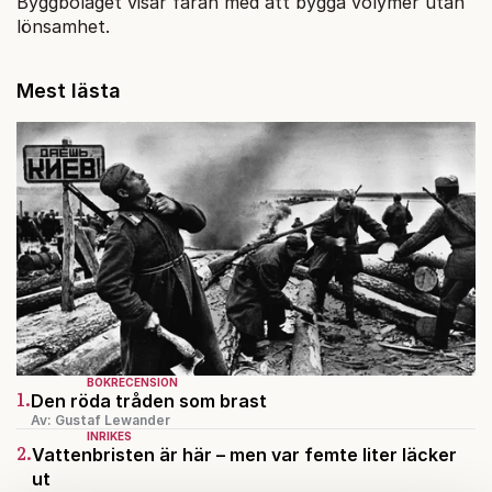
Byggbolaget visar faran med att bygga volymer utan
lönsamhet.
Mest lästa
BOKRECENSION
1.
Den röda tråden som brast
Av: Gustaf Lewander
INRIKES
2.
Vattenbristen är här – men var femte liter läcker
ut