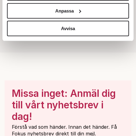
och annonserna till användarna, tillhandahålla funktioner
Anpassa
för sociala medier och analysera vår trafik. Vi
vidarebefordrar även sådana identifierare och annan
information från din enhet till de sociala medier och
Avvisa
annons- och analysföretag som vi samarbetar med.
Dessa kan i sin tur kombinera informationen med annan
information som du har tillhandahållit eller som de har
samlat in när du har använt deras tjänster.
Om du vill läsa mer om hur vi hanterar personuppgifter
kan du göra det
här
.
Missa inget: Anmäl dig
till vårt nyhetsbrev i
dag!
Förstå vad som händer. Innan det händer. Få
Fokus nyhetsbrev direkt till din mejl.