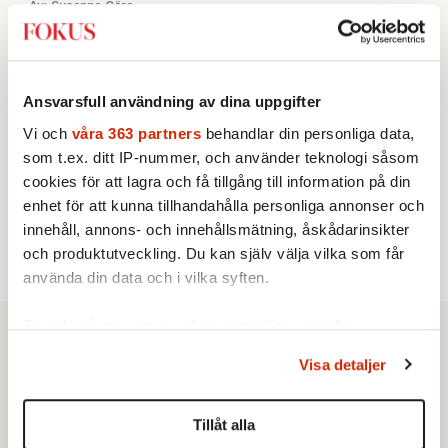
Av: Susanne Gäre
KRÖNIKA
3.
Nina Lekander:
På ”Kommunisthögskolan” drömde
alla om att vara arbetarklass
KRÖNIKA
4.
Frans Wachtmeister:
Ja, AC är ett hot mot den
Ansvarsfull användning av dina uppgifter
franska civilisationen
Vi och
våra 363 partners
behandlar din personliga data,
STICKET
5.
Bitte Assarmo:
Sagan om den lågbegåvade
som t.ex. ditt IP-nummer, och använder teknologi såsom
ursprungsbefolkningen i Filipstad
cookies för att lagra och få tillgång till information på din
KRÖNIKA
6.
enhet för att kunna tillhandahålla personliga annonser och
Sakine Madon:
Efter islamistdådet oroar sig
vänstern för Agnes Wold
innehåll, annons- och innehållsmätning, åskådarinsikter
och produktutveckling. Du kan själv välja vilka som får
använda din data och i vilka syften.
Ta reda på mer om hur dina personliga uppgifter
behandlas och ställ in dina preferenser i
detaljsektionen
.
Visa detaljer
Du kan ändra eller dra tillbaka ditt samtycke när som
helst från cookie-förklaringen.
Tillåt alla
Vi använder enhetsidentifierare för att anpassa innehållet