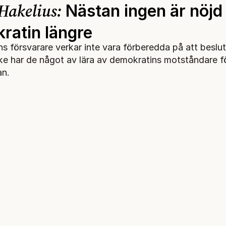
Hakelius:
Nästan ingen är nöj
ratin längre
s försvarare verkar inte vara förberedda på att beslu
e har de något av lära av demokratins motståndare f
an.