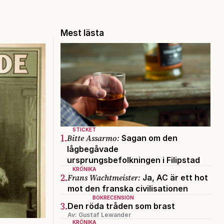
Mest lästa
STICKET
1.
Bitte Assarmo:
Sagan om den
lågbegåvade
ursprungsbefolkningen i Filipstad
KRÖNIKA
2.
Frans Wachtmeister:
Ja, AC är ett hot
mot den franska civilisationen
BOKRECENSION
3.
Den röda tråden som brast
Av: Gustaf Lewander
KRÖNIKA