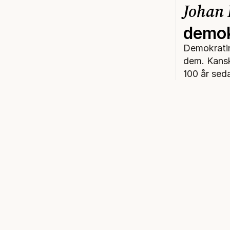
Johan 
demok
Demokratin
dem. Kansk
100 år sed