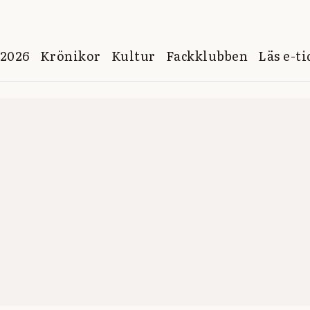
 2026
Krönikor
Kultur
Fackklubben
Läs e-t