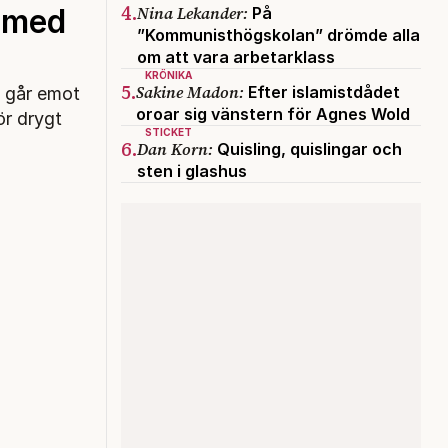
4.
Nina Lekander:
d med
På
”Kommunisthögskolan” drömde alla
om att vara arbetarklass
KRÖNIKA
5.
Sakine Madon:
Efter islamistdådet
t går emot
oroar sig vänstern för Agnes Wold
ör drygt
STICKET
6.
Dan Korn:
Quisling, quislingar och
sten i glashus