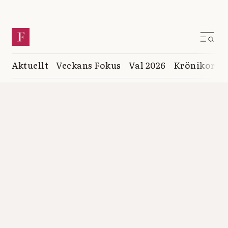
Aktuellt
Veckans Fokus
Val 2026
Krönikor
K