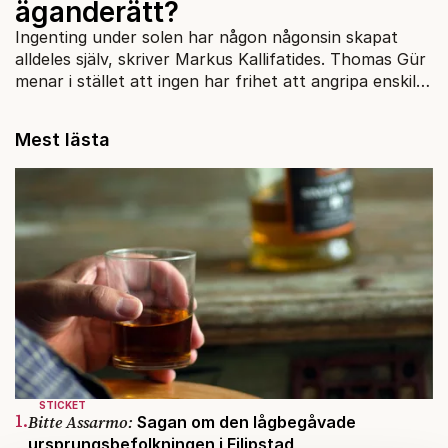
äganderätt?
Ingenting under solen har någon någonsin skapat
alldeles själv, skriver Markus Kallifatides. Thomas Gür
menar i stället att ingen har frihet att angripa enskilt
ägande.
Mest lästa
STICKET
1.
Bitte Assarmo:
Sagan om den lågbegåvade
ursprungsbefolkningen i Filipstad