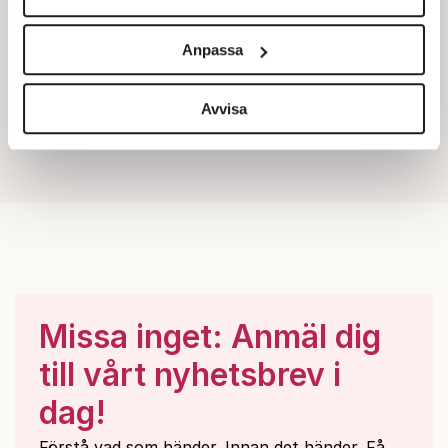
Vi använder enhetsidentifierare för att anpassa innehållet
och annonserna till användarna, tillhandahålla funktioner
Anpassa
för sociala medier och analysera vår trafik. Vi
vidarebefordrar även sådana identifierare och annan
information från din enhet till de sociala medier och
Avvisa
annons- och analysföretag som vi samarbetar med.
Dessa kan i sin tur kombinera informationen med annan
information som du har tillhandahållit eller som de har
samlat in när du har använt deras tjänster.
Om du vill läsa mer om hur vi hanterar personuppgifter
kan du göra det
här
.
Missa inget: Anmäl dig
till vårt nyhetsbrev i
dag!
Förstå vad som händer. Innan det händer. Få