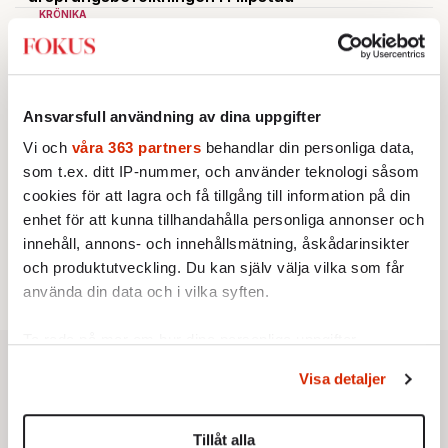
KRÖNIKA
2.
Frans Wachtmeister:
Ja, AC är ett hot mot den
franska civilisationen
KRÖNIKA
3.
Sakine Madon:
Efter islamistdådet oroar sig
vänstern för Agnes Wold
Ansvarsfull användning av dina uppgifter
KRÖNIKA
4.
Nina Lekander:
På ”Kommunisthögskolan” drömde
Vi och
våra 363 partners
behandlar din personliga data,
alla om att vara arbetarklass
som t.ex. ditt IP-nummer, och använder teknologi såsom
STICKET
cookies för att lagra och få tillgång till information på din
5.
Dan Korn:
Quisling, quislingar och sten i glashus
enhet för att kunna tillhandahålla personliga annonser och
STICKET
6.
Johan Romin:
Andersson, hur ska du få ihop det
innehåll, annons- och innehållsmätning, åskådarinsikter
här?
och produktutveckling. Du kan själv välja vilka som får
använda din data och i vilka syften.
Ta reda på mer om hur dina personliga uppgifter
behandlas och ställ in dina preferenser i
detaljsektionen
.
Visa detaljer
Du kan ändra eller dra tillbaka ditt samtycke när som
helst från cookie-förklaringen.
Tillåt alla