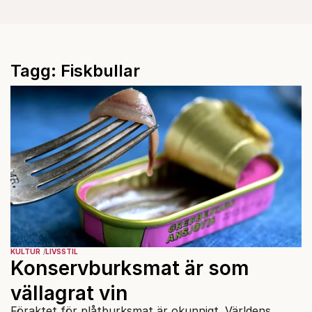
Tagg: Fiskbullar
KULTUR
LIVSSTIL
Konservburksmat är som
vällagrat vin
Föraktet för plåtburksmat är okunnigt. Världens