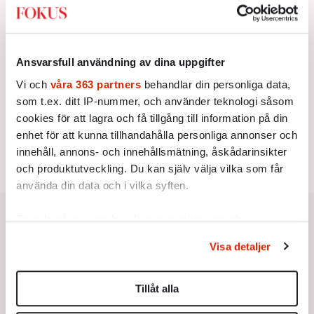
2.
Sakine Madon:
Efter islamistdådet oroar sig
vänstern för Agnes Wold
KRÖNIKA
3.
Frans Wachtmeister:
Ja, AC är ett hot mot den
franska civilisationen
Ansvarsfull användning av dina uppgifter
STICKET
4.
Dan Korn:
Quisling, quislingar och sten i glashus
Vi och
våra 363 partners
behandlar din personliga data,
UTRIKES
som t.ex. ditt IP-nummer, och använder teknologi såsom
5.
Därför liknar Putin både tsaren och Stalin
cookies för att lagra och få tillgång till information på din
Av: Bengt Jangfeldt
STICKET
enhet för att kunna tillhandahålla personliga annonser och
6.
Christoffer Jonsson:
Inte nu igen, Vänsterpartiet!
innehåll, annons- och innehållsmätning, åskådarinsikter
och produktutveckling. Du kan själv välja vilka som får
använda din data och i vilka syften.
Ta reda på mer om hur dina personliga uppgifter
behandlas och ställ in dina preferenser i
detaljsektionen
.
Visa detaljer
Du kan ändra eller dra tillbaka ditt samtycke när som
helst från cookie-förklaringen.
Tillåt alla
Vi använder enhetsidentifierare för att anpassa innehållet