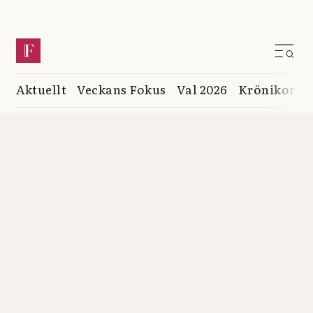
Aktuellt
Veckans Fokus
Val 2026
Krönikor
K