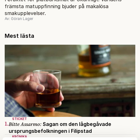
främsta matuppfinning bjuder på makalösa
smakupplevelser.
Av: Göran Lager
Mest lästa
STICKET
1.
Bitte Assarmo:
Sagan om den lågbegåvade
ursprungsbefolkningen i Filipstad
KRÖNIKA