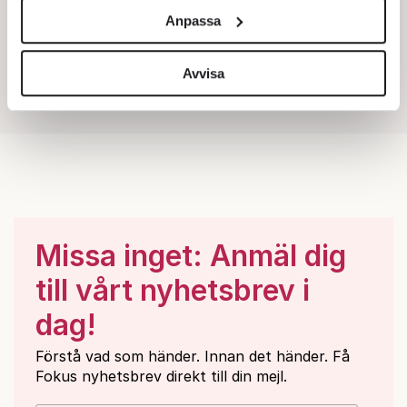
och annonserna till användarna, tillhandahålla funktioner
Anpassa
för sociala medier och analysera vår trafik. Vi
vidarebefordrar även sådana identifierare och annan
information från din enhet till de sociala medier och
Avvisa
annons- och analysföretag som vi samarbetar med.
Dessa kan i sin tur kombinera informationen med annan
information som du har tillhandahållit eller som de har
samlat in när du har använt deras tjänster.
Om du vill läsa mer om hur vi hanterar personuppgifter
kan du göra det
här
.
Missa inget: Anmäl dig
till vårt nyhetsbrev i
dag!
Förstå vad som händer. Innan det händer. Få
Fokus nyhetsbrev direkt till din mejl.