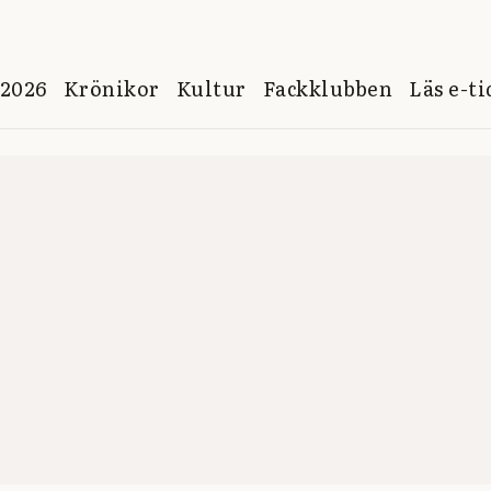
 2026
Krönikor
Kultur
Fackklubben
Läs e-t