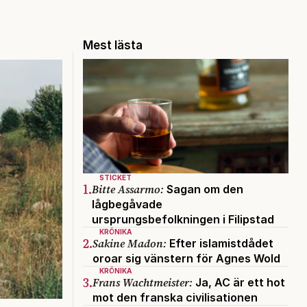
Mest lästa
STICKET
1.
Bitte Assarmo:
Sagan om den
lågbegåvade
ursprungsbefolkningen i Filipstad
KRÖNIKA
2.
Sakine Madon:
Efter islamistdådet
oroar sig vänstern för Agnes Wold
KRÖNIKA
3.
Frans Wachtmeister:
Ja, AC är ett hot
mot den franska civilisationen