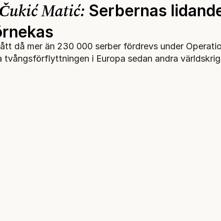
 Čukić Matić:
Serbernas lidand
förnekas
gått då mer än 230 000 serber fördrevs under Operatio
a tvångsförflyttningen i Europa sedan andra världskrig