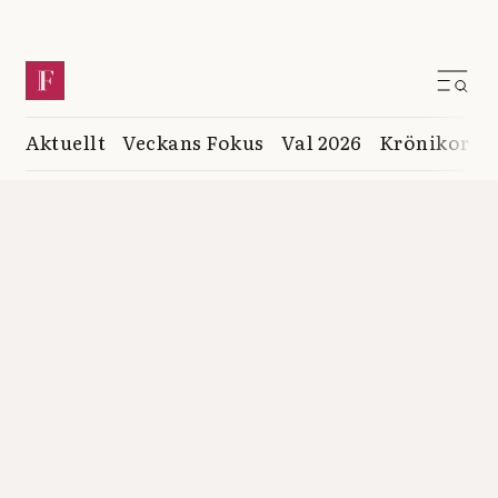
Aktuellt
Veckans Fokus
Val 2026
Krönikor
K