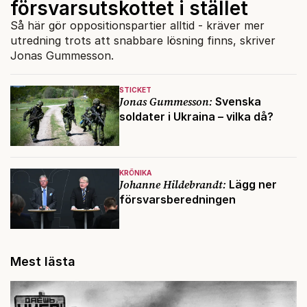
försvarsutskottet i stället
Så här gör oppositionspartier alltid - kräver mer
utredning trots att snabbare lösning finns, skriver
Jonas Gummesson.
STICKET
Jonas Gummesson:
Svenska
soldater i Ukraina – vilka då?
KRÖNIKA
Johanne Hildebrandt:
Lägg ner
försvarsberedningen
Mest lästa