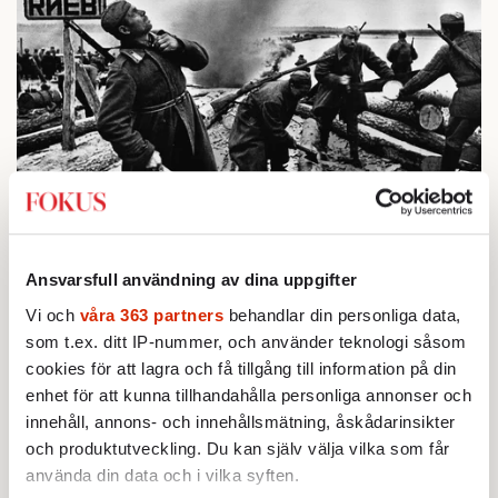
BOKRECENSION
1.
Den röda tråden som brast
Av: Gustaf Lewander
STICKET
Ansvarsfull användning av dina uppgifter
2.
Bitte Assarmo:
Sagan om den lågbegåvade
Vi och
våra 363 partners
behandlar din personliga data,
ursprungsbefolkningen i Filipstad
som t.ex. ditt IP-nummer, och använder teknologi såsom
KRÖNIKA
3.
Frans Wachtmeister:
Ja, AC är ett hot mot den
cookies för att lagra och få tillgång till information på din
franska civilisationen
enhet för att kunna tillhandahålla personliga annonser och
KRÖNIKA
4.
Nina Lekander:
På ”Kommunisthögskolan” drömde
innehåll, annons- och innehållsmätning, åskådarinsikter
alla om att vara arbetarklass
och produktutveckling. Du kan själv välja vilka som får
INRIKES
använda din data och i vilka syften.
5.
Vattenbristen är här – men var femte liter läcker