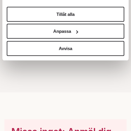
helst från cookie-förklaringen.
Tillåt alla
Vi använder enhetsidentifierare för att anpassa innehållet
och annonserna till användarna, tillhandahålla funktioner
Anpassa
för sociala medier och analysera vår trafik. Vi
vidarebefordrar även sådana identifierare och annan
information från din enhet till de sociala medier och
Avvisa
annons- och analysföretag som vi samarbetar med.
Dessa kan i sin tur kombinera informationen med annan
information som du har tillhandahållit eller som de har
samlat in när du har använt deras tjänster.
Om du vill läsa mer om hur vi hanterar personuppgifter
kan du göra det
här
.