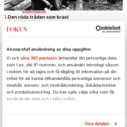
BOKRECENSION
1.
Den röda tråden som brast
Av: Gustaf Lewander
INRIKES
2.
Vattenbristen är här – men var femte liter läcker
ut
Av: Susanne Gäre
KRÖNIKA
Ansvarsfull användning av dina uppgifter
3.
Johan Hakelius:
DN-rubriken visar vad som sägs
mellan raderna
Vi och
våra 363 partners
behandlar din personliga data,
KRÖNIKA
som t.ex. ditt IP-nummer, och använder teknologi såsom
4.
Nina Lekander:
På ”Kommunisthögskolan” drömde
cookies för att lagra och få tillgång till information på din
alla om att vara arbetarklass
enhet för att kunna tillhandahålla personliga annonser och
KRÖNIKA
5.
Frans Wachtmeister:
Ja, AC är ett hot mot den
innehåll, annons- och innehållsmätning, åskådarinsikter
franska civilisationen
och produktutveckling. Du kan själv välja vilka som får
STICKET
6.
använda din data och i vilka syften.
Bitte Assarmo:
Sagan om den lågbegåvade
ursprungsbefolkningen i Filipstad
Ta reda på mer om hur dina personliga uppgifter
behandlas och ställ in dina preferenser i
detaljsektionen
.
Visa detaljer
Du kan ändra eller dra tillbaka ditt samtycke när som