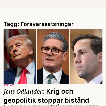
Tagg: Försvarssatsningar
STICKET
Jens Odlander:
Krig och
geopolitik stoppar bistånd