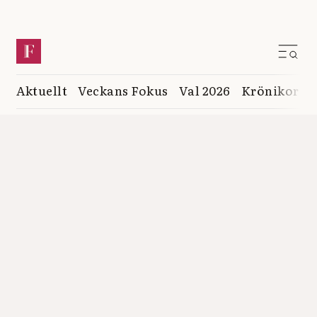
Aktuellt
Veckans Fokus
Val 2026
Krönikor
K