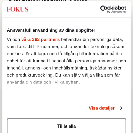
KRÖNIKA
2.
Sakine Madon:
Efter islamistdådet oroar sig
vänstern för Agnes Wold
STICKET
3.
Dan Korn:
Quisling, quislingar och sten i glashus
Ansvarsfull användning av dina uppgifter
KRÖNIKA
4.
Frans Wachtmeister:
Ja, AC är ett hot mot den
Vi och
våra 363 partners
behandlar din personliga data,
franska civilisationen
som t.ex. ditt IP-nummer, och använder teknologi såsom
UTRIKES
5.
Därför liknar Putin både tsaren och Stalin
cookies för att lagra och få tillgång till information på din
Av: Bengt Jangfeldt
enhet för att kunna tillhandahålla personliga annonser och
STICKET
6.
Christoffer Jonsson:
Inte nu igen, Vänsterpartiet!
innehåll, annons- och innehållsmätning, åskådarinsikter
och produktutveckling. Du kan själv välja vilka som får
använda din data och i vilka syften.
Ta reda på mer om hur dina personliga uppgifter
behandlas och ställ in dina preferenser i
detaljsektionen
.
Visa detaljer
Du kan ändra eller dra tillbaka ditt samtycke när som
helst från cookie-förklaringen.
Tillåt alla
Vi använder enhetsidentifierare för att anpassa innehållet