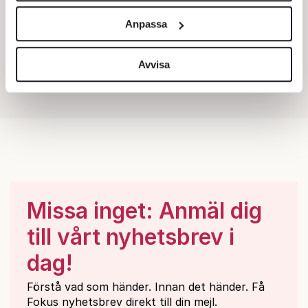
och annonserna till användarna, tillhandahålla funktioner
Anpassa
för sociala medier och analysera vår trafik. Vi
vidarebefordrar även sådana identifierare och annan
information från din enhet till de sociala medier och
Avvisa
annons- och analysföretag som vi samarbetar med.
Dessa kan i sin tur kombinera informationen med annan
information som du har tillhandahållit eller som de har
samlat in när du har använt deras tjänster.
Om du vill läsa mer om hur vi hanterar personuppgifter
kan du göra det
här
.
Missa inget: Anmäl dig
till vårt nyhetsbrev i
dag!
Förstå vad som händer. Innan det händer. Få
Fokus nyhetsbrev direkt till din mejl.