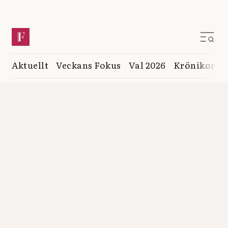
Aktuellt
Veckans Fokus
Val 2026
Krönikor
K