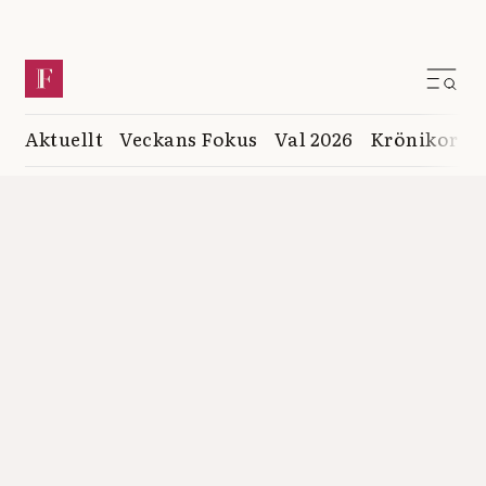
Aktuellt
Veckans Fokus
Val 2026
Krönikor
K