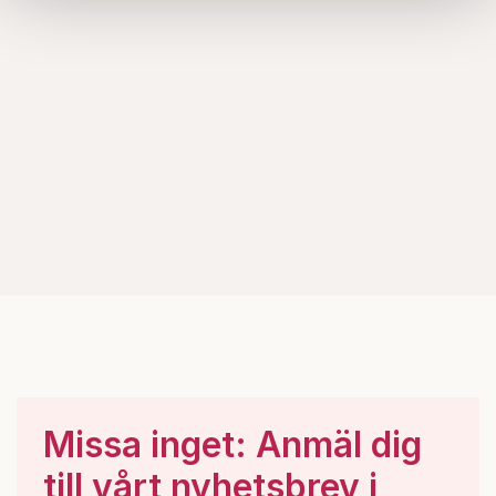
samlat in när du har använt deras tjänster.
Om du vill läsa mer om hur vi hanterar personuppgifter
kan du göra det
här
.
Missa inget: Anmäl dig
till vårt nyhetsbrev i