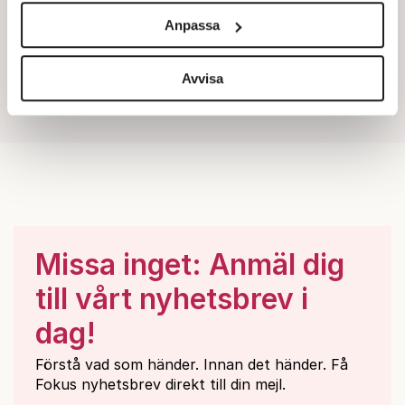
och annonserna till användarna, tillhandahålla funktioner
Anpassa
för sociala medier och analysera vår trafik. Vi
vidarebefordrar även sådana identifierare och annan
information från din enhet till de sociala medier och
Avvisa
annons- och analysföretag som vi samarbetar med.
Dessa kan i sin tur kombinera informationen med annan
information som du har tillhandahållit eller som de har
samlat in när du har använt deras tjänster.
Om du vill läsa mer om hur vi hanterar personuppgifter
kan du göra det
här
.
Missa inget: Anmäl dig
till vårt nyhetsbrev i
dag!
Förstå vad som händer. Innan det händer. Få
Fokus nyhetsbrev direkt till din mejl.