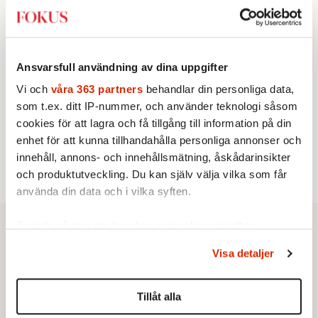
franska civilisationen
BOKRECENSION
3.
Den röda tråden som brast
Av: Gustaf Lewander
KRÖNIKA
Ansvarsfull användning av dina uppgifter
4.
Nina Lekander:
På ”Kommunisthögskolan” drömde
alla om att vara arbetarklass
Vi och
våra 363 partners
behandlar din personliga data,
KRÖNIKA
som t.ex. ditt IP-nummer, och använder teknologi såsom
5.
Sakine Madon:
Efter islamistdådet oroar sig
cookies för att lagra och få tillgång till information på din
vänstern för Agnes Wold
enhet för att kunna tillhandahålla personliga annonser och
STICKET
6.
Dan Korn:
Quisling, quislingar och sten i glashus
innehåll, annons- och innehållsmätning, åskådarinsikter
och produktutveckling. Du kan själv välja vilka som får
använda din data och i vilka syften.
Ta reda på mer om hur dina personliga uppgifter
behandlas och ställ in dina preferenser i
detaljsektionen
.
Visa detaljer
Du kan ändra eller dra tillbaka ditt samtycke när som
helst från cookie-förklaringen.
Tillåt alla
Vi använder enhetsidentifierare för att anpassa innehållet