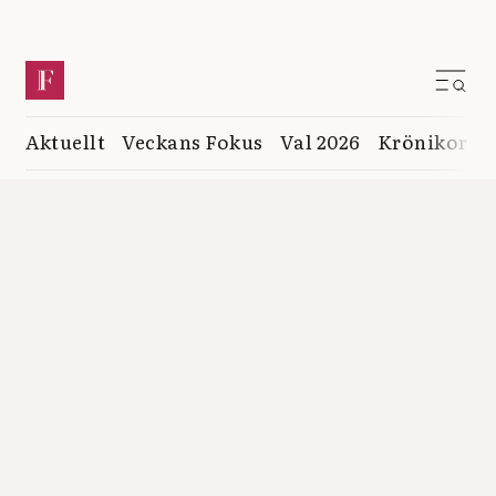
Aktuellt
Veckans Fokus
Val 2026
Krönikor
K