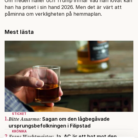
Om freden håller och Trump infriar vad han lovat kan
han ha priset i sin hand 2026. Men det är värt att
påminna om verkligheten på hemmaplan.
Mest lästa
STICKET
1.
Bitte Assarmo:
Sagan om den lågbegåvade
ursprungsbefolkningen i Filipstad
KRÖNIKA
2.
Frans Wachtmeister:
Ja, AC är ett hot mot den