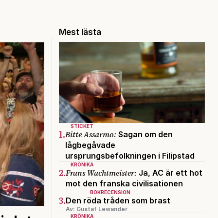
Mest lästa
STICKET
1.
Bitte Assarmo:
Sagan om den
lågbegåvade
ursprungsbefolkningen i Filipstad
KRÖNIKA
2.
Frans Wachtmeister:
Ja, AC är ett hot
mot den franska civilisationen
BOKRECENSION
3.
Den röda tråden som brast
Av: Gustaf Lewander
KRÖNIKA