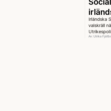
Social
irländ
Irländska S
valskräll n
Utrikespoli
Av: Ulrika Fjällb