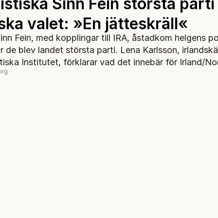
istiska Sinn Fein största parti 
ska valet: »En jätteskräll«
inn Fein, med kopplingar till IRA, åstadkom helgens po
är de blev landet största parti. Lena Karlsson, irlandsk
tiska Institutet, förklarar vad det innebär för Irland/No
org