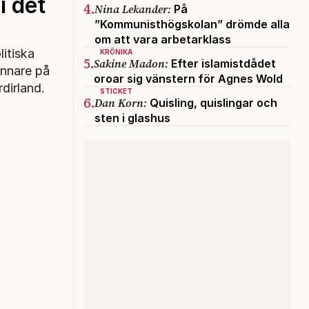
i det
4.
Nina Lekander:
På
”Kommunisthögskolan” drömde alla
om att vara arbetarklass
litiska
KRÖNIKA
5.
Sakine Madon:
Efter islamistdådet
ännare på
oroar sig vänstern för Agnes Wold
rdirland.
STICKET
6.
Dan Korn:
Quisling, quislingar och
sten i glashus