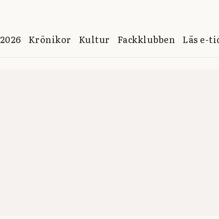
 2026
Krönikor
Kultur
Fackklubben
Läs e-t