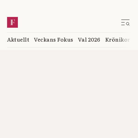
Aktuellt
Veckans Fokus
Val 2026
Krönikor
K