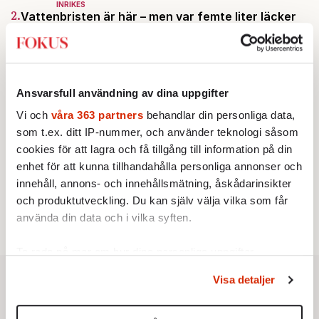
INRIKES
2.
Vattenbristen är här – men var femte liter läcker
ut
Av: Susanne Gäre
KRÖNIKA
3.
Frans Wachtmeister:
Ja, AC är ett hot mot den
franska civilisationen
Ansvarsfull användning av dina uppgifter
KRÖNIKA
4.
Nina Lekander:
På ”Kommunisthögskolan” drömde
Vi och
våra 363 partners
behandlar din personliga data,
alla om att vara arbetarklass
som t.ex. ditt IP-nummer, och använder teknologi såsom
STICKET
5.
Bitte Assarmo:
Sagan om den lågbegåvade
cookies för att lagra och få tillgång till information på din
ursprungsbefolkningen i Filipstad
enhet för att kunna tillhandahålla personliga annonser och
KRÖNIKA
innehåll, annons- och innehållsmätning, åskådarinsikter
6.
Sakine Madon:
Efter islamistdådet oroar sig
och produktutveckling. Du kan själv välja vilka som får
vänstern för Agnes Wold
använda din data och i vilka syften.
Ta reda på mer om hur dina personliga uppgifter
behandlas och ställ in dina preferenser i
detaljsektionen
.
Visa detaljer
Du kan ändra eller dra tillbaka ditt samtycke när som
helst från cookie-förklaringen.