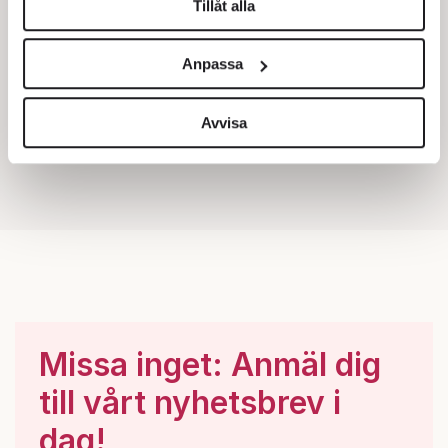
Tillåt alla
Vi använder enhetsidentifierare för att anpassa innehållet
och annonserna till användarna, tillhandahålla funktioner
Anpassa
för sociala medier och analysera vår trafik. Vi
vidarebefordrar även sådana identifierare och annan
information från din enhet till de sociala medier och
Avvisa
annons- och analysföretag som vi samarbetar med.
Dessa kan i sin tur kombinera informationen med annan
information som du har tillhandahållit eller som de har
samlat in när du har använt deras tjänster.
Om du vill läsa mer om hur vi hanterar personuppgifter
kan du göra det
här
.
Missa inget: Anmäl dig
till vårt nyhetsbrev i
dag!