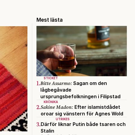
Mest lästa
STICKET
1.
Bitte Assarmo:
Sagan om den
lågbegåvade
ursprungsbefolkningen i Filipstad
KRÖNIKA
2.
Sakine Madon:
Efter islamistdådet
oroar sig vänstern för Agnes Wold
UTRIKES
3.
Därför liknar Putin både tsaren och
Stalin