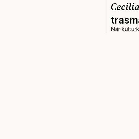
Cecili
trasm
När kulturk