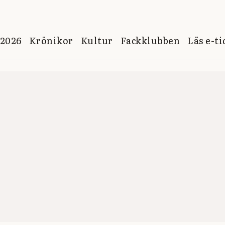
 2026
Krönikor
Kultur
Fackklubben
Läs e-t