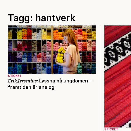
Tagg: hantverk
STICKET
Erik Jersenius:
Lyssna på ungdomen –
framtiden är analog
STICKET