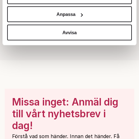
Vi använder enhetsidentifierare för att anpassa innehållet
och annonserna till användarna, tillhandahålla funktioner
Anpassa
för sociala medier och analysera vår trafik. Vi
vidarebefordrar även sådana identifierare och annan
information från din enhet till de sociala medier och
Avvisa
annons- och analysföretag som vi samarbetar med.
Dessa kan i sin tur kombinera informationen med annan
information som du har tillhandahållit eller som de har
samlat in när du har använt deras tjänster.
Om du vill läsa mer om hur vi hanterar personuppgifter
kan du göra det
här
.
Missa inget: Anmäl dig
till vårt nyhetsbrev i
dag!
Förstå vad som händer. Innan det händer. Få