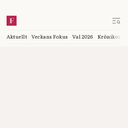
Aktuellt
Veckans Fokus
Val 2026
Krönikor
K