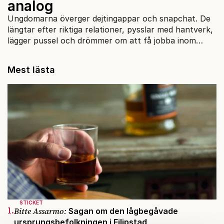
analog
Ungdomarna överger dejtingappar och snapchat. De
längtar efter riktiga relationer, pysslar med hantverk,
lägger pussel och drömmer om att få jobba inom
hederliga arbetaryrken.
Mest lästa
STICKET
1.
Bitte Assarmo:
Sagan om den lågbegåvade
ursprungsbefolkningen i Filipstad