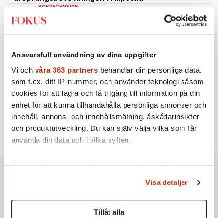
BOKRECENSION
2.
Den röda tråden som brast
Av: Gustaf Lewander
KRÖNIKA
3.
Frans Wachtmeister:
Ja, AC är ett hot mot den
franska civilisationen
Ansvarsfull användning av dina uppgifter
KRÖNIKA
4.
Nina Lekander:
På ”Kommunisthögskolan” drömde
Vi och
våra 363 partners
behandlar din personliga data,
alla om att vara arbetarklass
som t.ex. ditt IP-nummer, och använder teknologi såsom
KRÖNIKA
5.
cookies för att lagra och få tillgång till information på din
Sakine Madon:
Efter islamistdådet oroar sig
vänstern för Agnes Wold
enhet för att kunna tillhandahålla personliga annonser och
STICKET
innehåll, annons- och innehållsmätning, åskådarinsikter
6.
Dan Korn:
Quisling, quislingar och sten i glashus
och produktutveckling. Du kan själv välja vilka som får
använda din data och i vilka syften.
Ta reda på mer om hur dina personliga uppgifter
behandlas och ställ in dina preferenser i
detaljsektionen
.
Visa detaljer
Du kan ändra eller dra tillbaka ditt samtycke när som
helst från cookie-förklaringen.
Tillåt alla