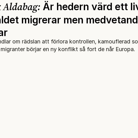
 Aldabag:
Är hedern värd ett li
åldet migrerar men medvetand
ar
ndlar om rädslan att förlora kontrollen, kamouflerad s
migranter börjar en ny konflikt så fort de når Europa.