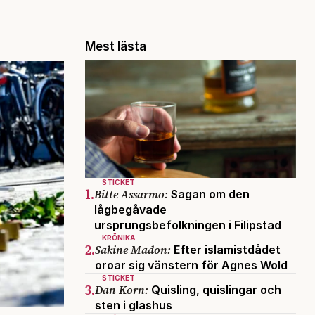
Mest lästa
STICKET
1.
Bitte Assarmo:
Sagan om den
lågbegåvade
ursprungsbefolkningen i Filipstad
KRÖNIKA
2.
Sakine Madon:
Efter islamistdådet
oroar sig vänstern för Agnes Wold
STICKET
3.
Dan Korn:
Quisling, quislingar och
sten i glashus