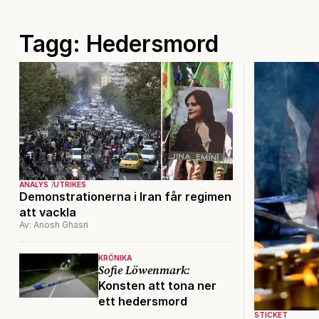
Tagg: Hedersmord
ANALYS
UTRIKES
Demonstrationerna i Iran får regimen
att vackla
Av: Anosh Ghasri
KRÖNIKA
Sofie Löwenmark:
Konsten att tona ner
ett hedersmord
STICKET