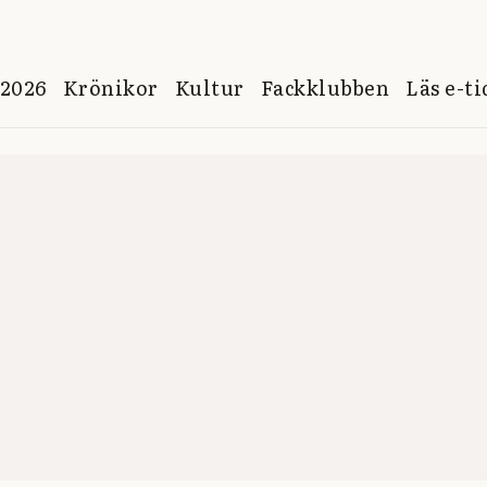
 2026
Krönikor
Kultur
Fackklubben
Läs e-t