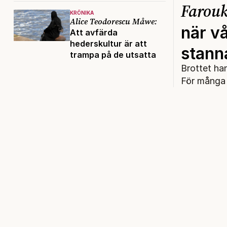
Farouk
KRÖNIKA
Alice Teodorescu Måwe:
när v
Att avfärda
hederskultur är att
stann
trampa på de utsatta
Brottet ha
För många 