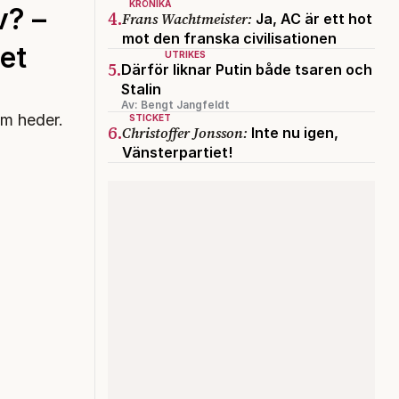
KRÖNIKA
v? –
4.
Frans Wachtmeister:
Ja, AC är ett hot
mot den franska civilisationen
et
UTRIKES
5.
Därför liknar Putin både tsaren och
Stalin
Av: Bengt Jangfeldt
om heder.
STICKET
6.
Christoffer Jonsson:
Inte nu igen,
Vänsterpartiet!