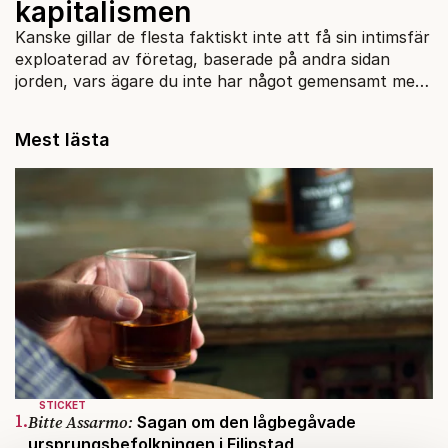
kapitalismen
Kanske gillar de flesta faktiskt inte att få sin intimsfär
exploaterad av företag, baserade på andra sidan
jorden, vars ägare du inte har något gemensamt med
och absolut inte kommer att springa in i på gatan.
Mest lästa
STICKET
1.
Bitte Assarmo:
Sagan om den lågbegåvade
ursprungsbefolkningen i Filipstad