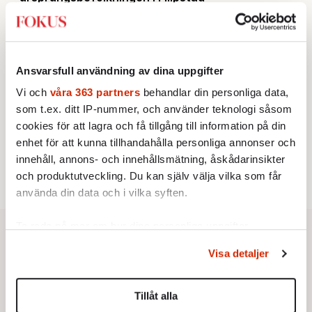
KRÖNIKA
2.
Sakine Madon:
Efter islamistdådet oroar sig
vänstern för Agnes Wold
STICKET
3.
Dan Korn:
Quisling, quislingar och sten i glashus
Ansvarsfull användning av dina uppgifter
UTRIKES
4.
Därför liknar Putin både tsaren och Stalin
Vi och
våra 363 partners
behandlar din personliga data,
Av: Bengt Jangfeldt
som t.ex. ditt IP-nummer, och använder teknologi såsom
STICKET
5.
Johan Romin:
Varför ställs aldrig dessa frågor?
cookies för att lagra och få tillgång till information på din
KRÖNIKA
6.
enhet för att kunna tillhandahålla personliga annonser och
Johan Hakelius:
DN-rubriken visar vad som sägs
mellan raderna
innehåll, annons- och innehållsmätning, åskådarinsikter
och produktutveckling. Du kan själv välja vilka som får
använda din data och i vilka syften.
Ta reda på mer om hur dina personliga uppgifter
behandlas och ställ in dina preferenser i
detaljsektionen
.
Visa detaljer
Du kan ändra eller dra tillbaka ditt samtycke när som
helst från cookie-förklaringen.
Tillåt alla
Vi använder enhetsidentifierare för att anpassa innehållet