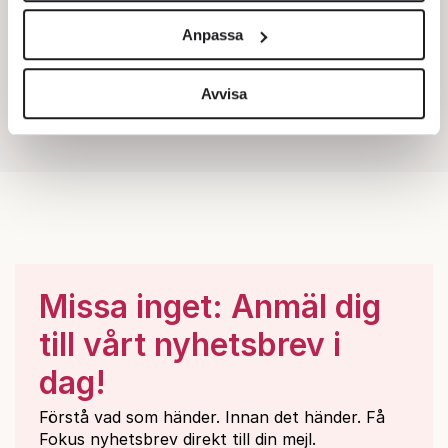
och annonserna till användarna, tillhandahålla funktioner
Anpassa
för sociala medier och analysera vår trafik. Vi
vidarebefordrar även sådana identifierare och annan
information från din enhet till de sociala medier och
Avvisa
annons- och analysföretag som vi samarbetar med.
Dessa kan i sin tur kombinera informationen med annan
information som du har tillhandahållit eller som de har
samlat in när du har använt deras tjänster.
Om du vill läsa mer om hur vi hanterar personuppgifter
kan du göra det
här
.
Missa inget: Anmäl dig
till vårt nyhetsbrev i
dag!
Förstå vad som händer. Innan det händer. Få
Fokus nyhetsbrev direkt till din mejl.