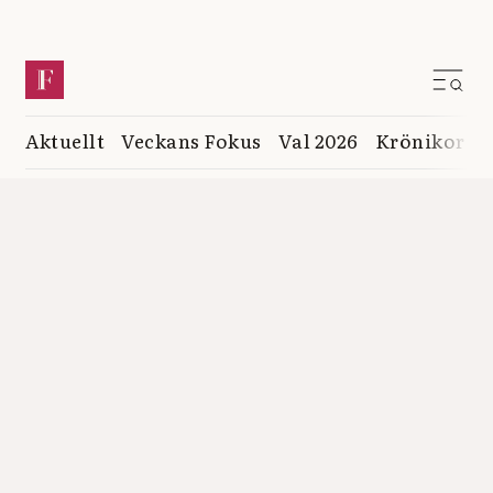
Aktuellt
Veckans Fokus
Val 2026
Krönikor
K