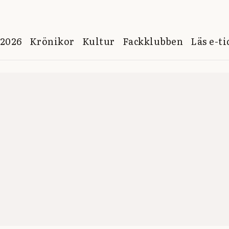
 2026
Krönikor
Kultur
Fackklubben
Läs e-t