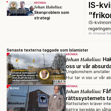
IS-kv
KRÖNIKA
Johan Hakelius:
Skenproblem som
”friko
strategi
IS-kvinnorn
regeringen
Av: Emanuel Si
Senaste texterna taggade som Islamister
KRÖNIKA
Johan Hakelius:
Hak
oss ur vår absurd
Ungdomshem anställer sa
Hur tar vi oss ur vår a
KRÖNIKA
Johan Hakelius:
Fåf
rättssystemets t
Rättsstaten kräver inte 
bättre beredda än såhä