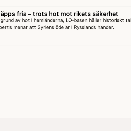
läpps fria – trots hot mot rikets säkerhet
grund av hot i hemländerna, LO-basen håller historiskt ta
ertis menar att Syriens öde är i Rysslands händer.