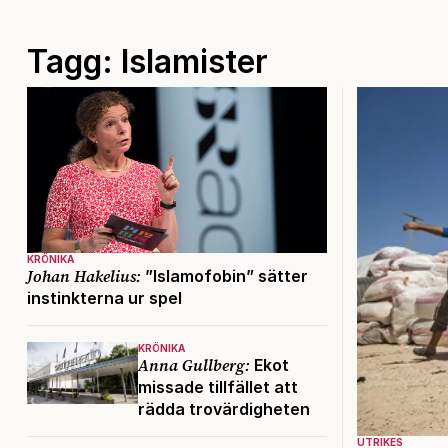
Tagg: Islamister
KRÖNIKA
Johan Hakelius:
”Islamofobin” sätter
instinkterna ur spel
KRÖNIKA
Anna Gullberg:
Ekot
missade tillfället att
rädda trovärdigheten
UTRIKES