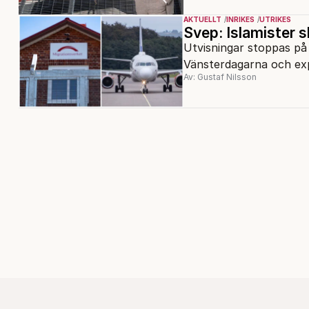
AKTUELLT
INRIKES
UTRIKES
Svep: Islamister s
Utvisningar stoppas på 
Vänsterdagarna och exp
Av: Gustaf Nilsson