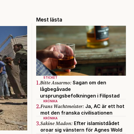
Mest lästa
STICKET
1.
Bitte Assarmo:
Sagan om den
lågbegåvade
ursprungsbefolkningen i Filipstad
KRÖNIKA
2.
Frans Wachtmeister:
Ja, AC är ett hot
mot den franska civilisationen
KRÖNIKA
3.
Sakine Madon:
Efter islamistdådet
oroar sig vänstern för Agnes Wold