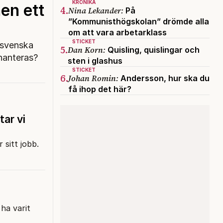
KRÖNIKA
en ett
4.
Nina Lekander:
På
”Kommunisthögskolan” drömde alla
om att vara arbetarklass
STICKET
n svenska
5.
Dan Korn:
Quisling, quislingar och
 hanteras?
sten i glashus
STICKET
6.
Johan Romin:
Andersson, hur ska du
få ihop det här?
tar vi
 sitt jobb.
 ha varit