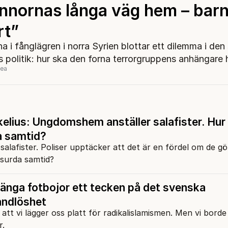
innornas långa väg hem – barn
rt”
a i fånglägren i norra Syrien blottar ett dilemma i de
s politik: hur ska den forna terrorgruppens anhängare
dea
elius: Ungdomshem anställer salafister. Hur 
a samtid?
lafister. Poliser upptäcker att det är en fördel om de gör
bsurda samtid?
änga fotbojor ett tecken på det svenska
andlöshet
att vi lägger oss platt för radikalislamismen. Men vi borde
r.