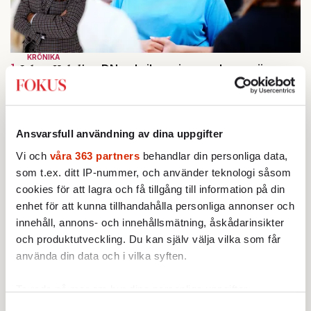
KRÖNIKA
1.
Johan Hakelius:
DN-rubriken visar vad som sägs
mellan raderna
BOKRECENSION
2.
Den röda tråden som brast
Av: Gustaf Lewander
INRIKES
Ansvarsfull användning av dina uppgifter
3.
Vattenbristen är här – men var femte liter läcker
Vi och
våra 363 partners
behandlar din personliga data,
ut
Av: Susanne Gäre
som t.ex. ditt IP-nummer, och använder teknologi såsom
KRÖNIKA
4.
cookies för att lagra och få tillgång till information på din
Nina Lekander:
På ”Kommunisthögskolan” drömde
enhet för att kunna tillhandahålla personliga annonser och
alla om att vara arbetarklass
KRÖNIKA
innehåll, annons- och innehållsmätning, åskådarinsikter
5.
Frans Wachtmeister:
Ja, AC är ett hot mot den
och produktutveckling. Du kan själv välja vilka som får
franska civilisationen
använda din data och i vilka syften.
STICKET
6.
Bitte Assarmo:
Sagan om den lågbegåvade
ursprungsbefolkningen i Filipstad
Ta reda på mer om hur dina personliga uppgifter
behandlas och ställ in dina preferenser i
detaljsektionen
.