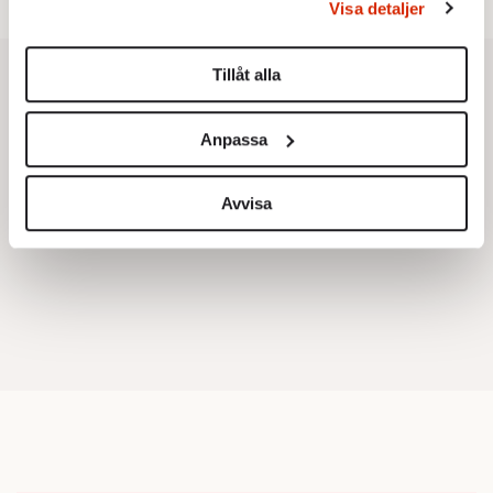
Visa detaljer
Du kan ändra eller dra tillbaka ditt samtycke när som
helst från cookie-förklaringen.
Tillåt alla
Vi använder enhetsidentifierare för att anpassa innehållet
och annonserna till användarna, tillhandahålla funktioner
Anpassa
för sociala medier och analysera vår trafik. Vi
vidarebefordrar även sådana identifierare och annan
information från din enhet till de sociala medier och
Avvisa
annons- och analysföretag som vi samarbetar med.
Dessa kan i sin tur kombinera informationen med annan
information som du har tillhandahållit eller som de har
samlat in när du har använt deras tjänster.
Om du vill läsa mer om hur vi hanterar personuppgifter
kan du göra det
här
.