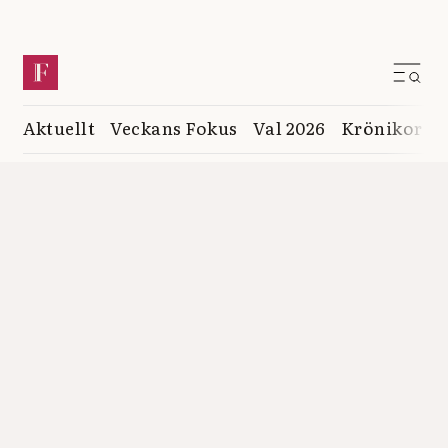
Aktuellt
Veckans Fokus
Val 2026
Krönikor
K