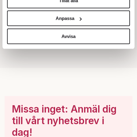
Tillåt alla
Vi använder enhetsidentifierare för att anpassa innehållet
och annonserna till användarna, tillhandahålla funktioner
Anpassa
för sociala medier och analysera vår trafik. Vi
vidarebefordrar även sådana identifierare och annan
information från din enhet till de sociala medier och
Avvisa
annons- och analysföretag som vi samarbetar med.
Dessa kan i sin tur kombinera informationen med annan
information som du har tillhandahållit eller som de har
samlat in när du har använt deras tjänster.
Om du vill läsa mer om hur vi hanterar personuppgifter
kan du göra det
här
.
Missa inget: Anmäl dig
till vårt nyhetsbrev i
dag!