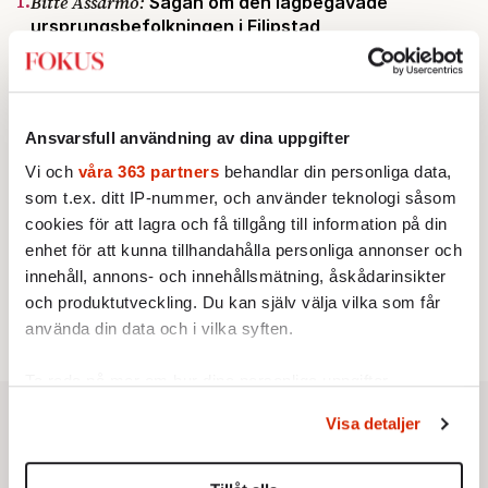
Bitte Assarmo:
Sagan om den lågbegåvade
ursprungsbefolkningen i Filipstad
BOKRECENSION
2.
Den röda tråden som brast
Av: Gustaf Lewander
KRÖNIKA
3.
Frans Wachtmeister:
Ja, AC är ett hot mot den
Ansvarsfull användning av dina uppgifter
franska civilisationen
KRÖNIKA
Vi och
våra 363 partners
behandlar din personliga data,
4.
Nina Lekander:
På ”Kommunisthögskolan” drömde
som t.ex. ditt IP-nummer, och använder teknologi såsom
alla om att vara arbetarklass
cookies för att lagra och få tillgång till information på din
KRÖNIKA
5.
Sakine Madon:
Efter islamistdådet oroar sig
enhet för att kunna tillhandahålla personliga annonser och
vänstern för Agnes Wold
innehåll, annons- och innehållsmätning, åskådarinsikter
STICKET
6.
Dan Korn:
Quisling, quislingar och sten i glashus
och produktutveckling. Du kan själv välja vilka som får
använda din data och i vilka syften.
Ta reda på mer om hur dina personliga uppgifter
behandlas och ställ in dina preferenser i
detaljsektionen
.
Visa detaljer
Du kan ändra eller dra tillbaka ditt samtycke när som
helst från cookie-förklaringen.