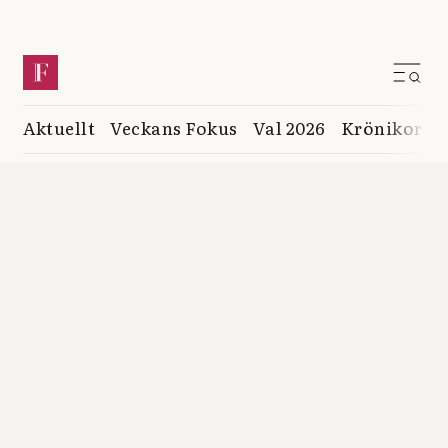
Aktuellt
Veckans Fokus
Val 2026
Krönikor
K