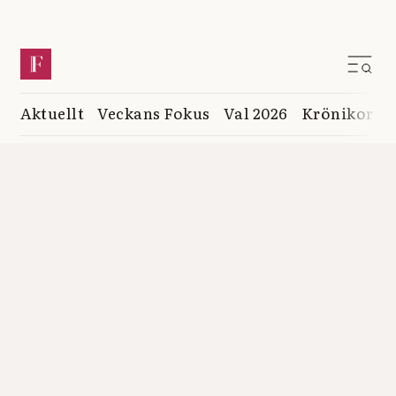
Aktuellt
Veckans Fokus
Val 2026
Krönikor
K