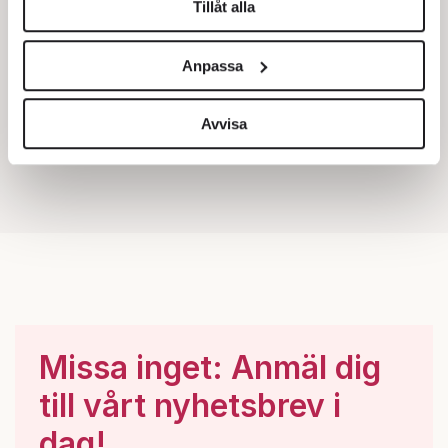
Tillåt alla
Vi använder enhetsidentifierare för att anpassa innehållet
och annonserna till användarna, tillhandahålla funktioner
Anpassa
för sociala medier och analysera vår trafik. Vi
vidarebefordrar även sådana identifierare och annan
information från din enhet till de sociala medier och
Avvisa
annons- och analysföretag som vi samarbetar med.
Dessa kan i sin tur kombinera informationen med annan
information som du har tillhandahållit eller som de har
samlat in när du har använt deras tjänster.
Om du vill läsa mer om hur vi hanterar personuppgifter
kan du göra det
här
.
Missa inget: Anmäl dig
till vårt nyhetsbrev i
dag!