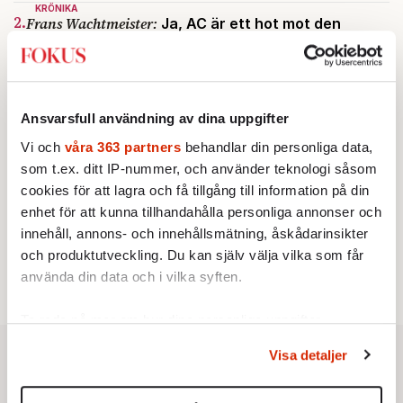
KRÖNIKA
2.
Frans Wachtmeister:
Ja, AC är ett hot mot den
franska civilisationen
STICKET
3.
Bitte Assarmo:
Sagan om den lågbegåvade
ursprungsbefolkningen i Filipstad
KRÖNIKA
Ansvarsfull användning av dina uppgifter
4.
Nina Lekander:
På ”Kommunisthögskolan” drömde
alla om att vara arbetarklass
Vi och
våra 363 partners
behandlar din personliga data,
INRIKES
som t.ex. ditt IP-nummer, och använder teknologi såsom
5.
Vattenbristen är här – men var femte liter läcker
cookies för att lagra och få tillgång till information på din
ut
enhet för att kunna tillhandahålla personliga annonser och
Av: Susanne Gäre
KRÖNIKA
innehåll, annons- och innehållsmätning, åskådarinsikter
6.
Sakine Madon:
Efter islamistdådet oroar sig
och produktutveckling. Du kan själv välja vilka som får
vänstern för Agnes Wold
använda din data och i vilka syften.
Ta reda på mer om hur dina personliga uppgifter
behandlas och ställ in dina preferenser i
detaljsektionen
.
Visa detaljer
Du kan ändra eller dra tillbaka ditt samtycke när som
helst från cookie-förklaringen.