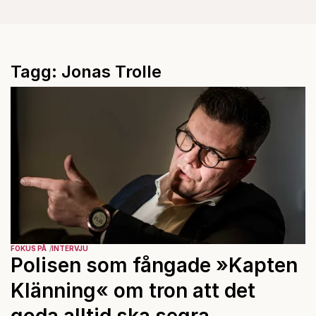
Tagg: Jonas Trolle
FOKUS PÅ
INTERVJU
Polisen som fångade »Kapten
Klänning« om tron att det
goda alltid ska segra