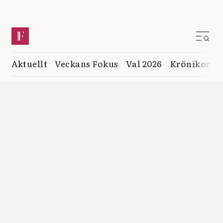
Aktuellt
Veckans Fokus
Val 2026
Krönikor
K