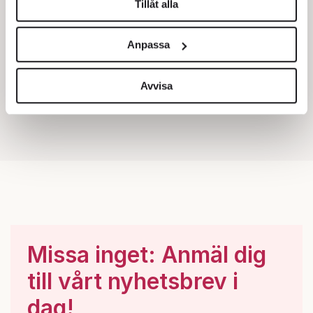
Tillåt alla
Vi använder enhetsidentifierare för att anpassa innehållet
och annonserna till användarna, tillhandahålla funktioner
Anpassa
för sociala medier och analysera vår trafik. Vi
vidarebefordrar även sådana identifierare och annan
information från din enhet till de sociala medier och
Avvisa
annons- och analysföretag som vi samarbetar med.
Dessa kan i sin tur kombinera informationen med annan
information som du har tillhandahållit eller som de har
samlat in när du har använt deras tjänster.
Om du vill läsa mer om hur vi hanterar personuppgifter
kan du göra det
här
.
Missa inget: Anmäl dig
till vårt nyhetsbrev i
dag!