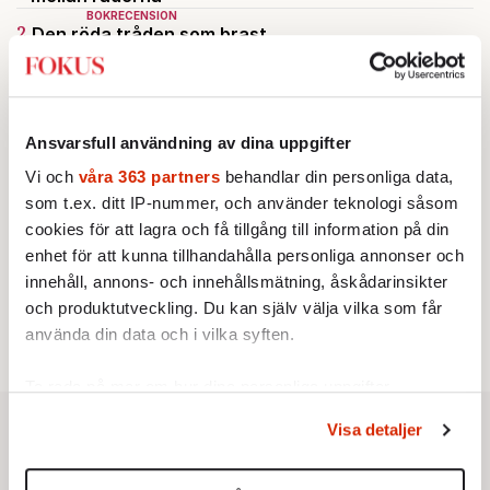
BOKRECENSION
2.
Den röda tråden som brast
Av: Gustaf Lewander
INRIKES
3.
Vattenbristen är här – men var femte liter läcker
ut
Av: Susanne Gäre
Ansvarsfull användning av dina uppgifter
KRÖNIKA
4.
Lars Åberg:
Cyklisternas megalomani tar över
Vi och
våra 363 partners
behandlar din personliga data,
Stockholm
som t.ex. ditt IP-nummer, och använder teknologi såsom
KRÖNIKA
5.
Sakine Madon:
Efter islamistdådet oroar sig
cookies för att lagra och få tillgång till information på din
vänstern för Agnes Wold
enhet för att kunna tillhandahålla personliga annonser och
STICKET
innehåll, annons- och innehållsmätning, åskådarinsikter
6.
Jonas Gummesson:
Ardays avskedsbrev lyser av
och produktutveckling. Du kan själv välja vilka som får
självgodhet
använda din data och i vilka syften.
Ta reda på mer om hur dina personliga uppgifter
behandlas och ställ in dina preferenser i
detaljsektionen
.
Visa detaljer
Du kan ändra eller dra tillbaka ditt samtycke när som
helst från cookie-förklaringen.