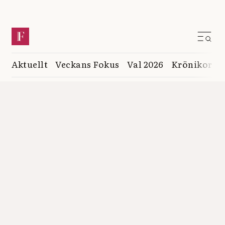
Aktuellt
Veckans Fokus
Val 2026
Krönikor
K