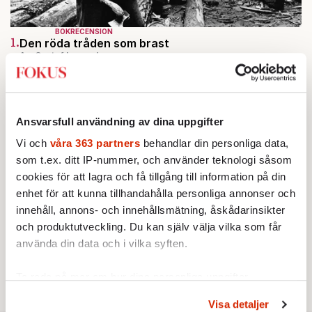
BOKRECENSION
1.
Den röda tråden som brast
Av: Gustaf Lewander
INRIKES
2.
Vattenbristen är här – men var femte liter läcker
ut
Av: Susanne Gäre
KRÖNIKA
Ansvarsfull användning av dina uppgifter
3.
Johan Hakelius:
DN-rubriken visar vad som sägs
mellan raderna
Vi och
våra 363 partners
behandlar din personliga data,
KRÖNIKA
som t.ex. ditt IP-nummer, och använder teknologi såsom
4.
Nina Lekander:
På ”Kommunisthögskolan” drömde
cookies för att lagra och få tillgång till information på din
alla om att vara arbetarklass
enhet för att kunna tillhandahålla personliga annonser och
KRÖNIKA
5.
Frans Wachtmeister:
Ja, AC är ett hot mot den
innehåll, annons- och innehållsmätning, åskådarinsikter
franska civilisationen
och produktutveckling. Du kan själv välja vilka som får
STICKET
6.
använda din data och i vilka syften.
Bitte Assarmo:
Sagan om den lågbegåvade
ursprungsbefolkningen i Filipstad
Ta reda på mer om hur dina personliga uppgifter
behandlas och ställ in dina preferenser i
detaljsektionen
.
Visa detaljer
Du kan ändra eller dra tillbaka ditt samtycke när som