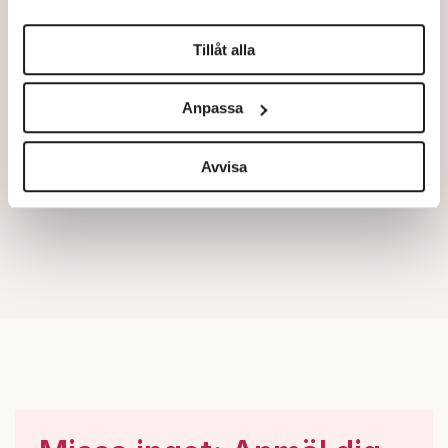
helst från cookie-förklaringen.
Tillåt alla
Vi använder enhetsidentifierare för att anpassa innehållet
och annonserna till användarna, tillhandahålla funktioner
Anpassa
för sociala medier och analysera vår trafik. Vi
vidarebefordrar även sådana identifierare och annan
information från din enhet till de sociala medier och
Avvisa
annons- och analysföretag som vi samarbetar med.
Dessa kan i sin tur kombinera informationen med annan
information som du har tillhandahållit eller som de har
samlat in när du har använt deras tjänster.
Om du vill läsa mer om hur vi hanterar personuppgifter
kan du göra det
här
.