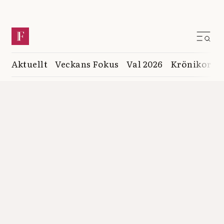
Aktuellt
Veckans Fokus
Val 2026
Krönikor
K