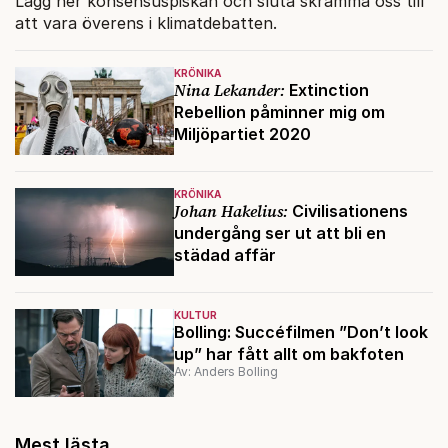
Lägg ner konsensuspiskan och sluta skrämma oss till
att vara överens i klimatdebatten.
KRÖNIKA
Nina Lekander:
Extinction
Rebellion påminner mig om
Miljöpartiet 2020
KRÖNIKA
Johan Hakelius:
Civilisationens
undergång ser ut att bli en
städad affär
KULTUR
Bolling: Succéfilmen ”Don’t look
up” har fått allt om bakfoten
Av: Anders Bolling
Mest lästa