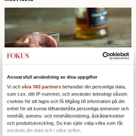
Ansvarsfull användning av dina uppgifter
STICKET
1.
Bitte Assarmo:
Sagan om den lågbegåvade
Vi och
våra 363 partners
behandlar din personliga data,
ursprungsbefolkningen i Filipstad
som t.ex. ditt IP-nummer, och använder teknologi såsom
KRÖNIKA
2.
cookies för att lagra och få tillgång till information på din
Sakine Madon:
Efter islamistdådet oroar sig
vänstern för Agnes Wold
enhet för att kunna tillhandahålla personliga annonser och
STICKET
innehåll, annons- och innehållsmätning, åskådarinsikter
3.
Dan Korn:
Quisling, quislingar och sten i glashus
och produktutveckling. Du kan själv välja vilka som får
UTRIKES
4.
Därför liknar Putin både tsaren och Stalin
använda din data och i vilka syften.
Av: Bengt Jangfeldt