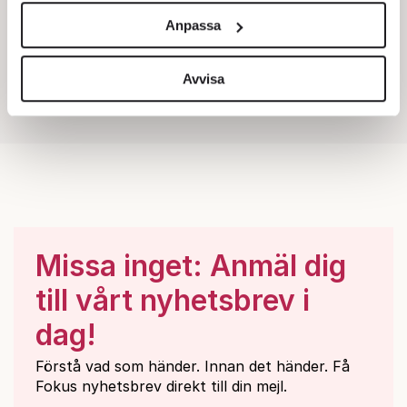
och annonserna till användarna, tillhandahålla funktioner
Anpassa
för sociala medier och analysera vår trafik. Vi
vidarebefordrar även sådana identifierare och annan
information från din enhet till de sociala medier och
Avvisa
annons- och analysföretag som vi samarbetar med.
Dessa kan i sin tur kombinera informationen med annan
information som du har tillhandahållit eller som de har
samlat in när du har använt deras tjänster.
Om du vill läsa mer om hur vi hanterar personuppgifter
kan du göra det
här
.
Missa inget: Anmäl dig
till vårt nyhetsbrev i
dag!
Förstå vad som händer. Innan det händer. Få
Fokus nyhetsbrev direkt till din mejl.