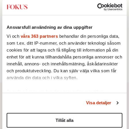
franska civilisationen
BOKRECENSION
3.
Den röda tråden som brast
Av: Gustaf Lewander
KRÖNIKA
Ansvarsfull användning av dina uppgifter
4.
Sakine Madon:
Efter islamistdådet oroar sig
vänstern för Agnes Wold
Vi och
våra 363 partners
behandlar din personliga data,
KRÖNIKA
som t.ex. ditt IP-nummer, och använder teknologi såsom
5.
Nina Lekander:
På ”Kommunisthögskolan” drömde
cookies för att lagra och få tillgång till information på din
alla om att vara arbetarklass
enhet för att kunna tillhandahålla personliga annonser och
STICKET
6.
Dan Korn:
Quisling, quislingar och sten i glashus
innehåll, annons- och innehållsmätning, åskådarinsikter
och produktutveckling. Du kan själv välja vilka som får
använda din data och i vilka syften.
Ta reda på mer om hur dina personliga uppgifter
behandlas och ställ in dina preferenser i
detaljsektionen
.
Visa detaljer
Du kan ändra eller dra tillbaka ditt samtycke när som
helst från cookie-förklaringen.
Tillåt alla
Vi använder enhetsidentifierare för att anpassa innehållet