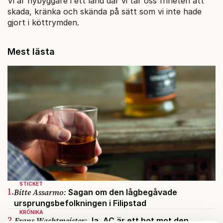
Vi är nybyggare i ett land där vi tar oss friheten att
skada, kränka och skända på sätt som vi inte hade
gjort i köttrymden.
Mest lästa
STICKET
1.
Bitte Assarmo:
Sagan om den lågbegåvade
ursprungsbefolkningen i Filipstad
KRÖNIKA
2.
Frans Wachtmeister:
Ja, AC är ett hot mot den