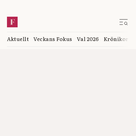
Aktuellt
Veckans Fokus
Val 2026
Krönikor
K