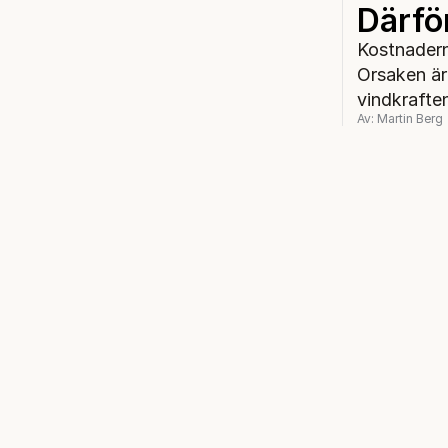
Därför
Kostnadern
Orsaken är 
vindkrafte
Av: Martin Berg