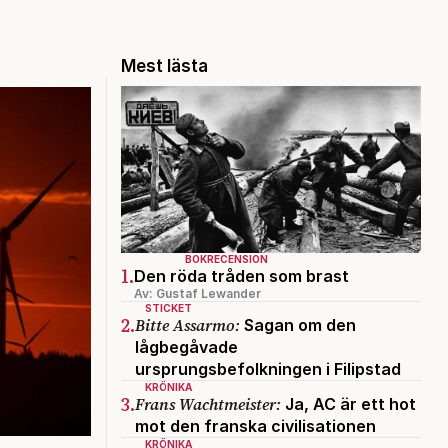
Mest lästa
BOKRECENSION
1.
Den röda tråden som brast
Av: Gustaf Lewander
STICKET
2.
Bitte Assarmo:
Sagan om den
lågbegåvade
ursprungsbefolkningen i Filipstad
KRÖNIKA
3.
Frans Wachtmeister:
Ja, AC är ett hot
mot den franska civilisationen
KRÖNIKA