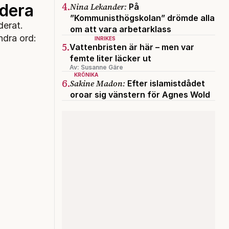
4.
odera
Nina Lekander:
På
”Kommunisthögskolan” drömde alla
derat.
om att vara arbetarklass
ndra ord:
INRIKES
5.
Vattenbristen är här – men var
femte liter läcker ut
Av: Susanne Gäre
KRÖNIKA
6.
Sakine Madon:
Efter islamistdådet
oroar sig vänstern för Agnes Wold