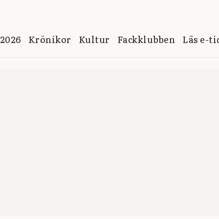
 2026
Krönikor
Kultur
Fackklubben
Läs e-t