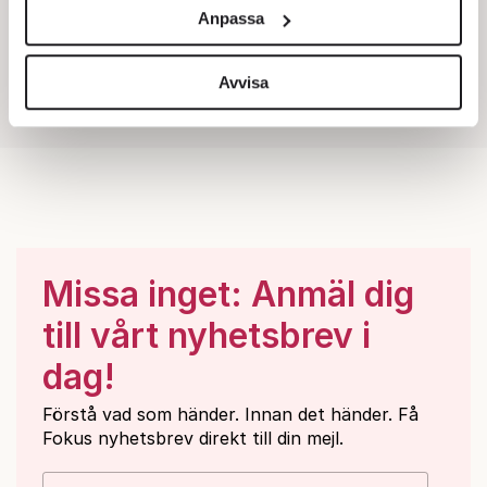
och annonserna till användarna, tillhandahålla funktioner
Anpassa
för sociala medier och analysera vår trafik. Vi
vidarebefordrar även sådana identifierare och annan
information från din enhet till de sociala medier och
Avvisa
annons- och analysföretag som vi samarbetar med.
Dessa kan i sin tur kombinera informationen med annan
information som du har tillhandahållit eller som de har
samlat in när du har använt deras tjänster.
Om du vill läsa mer om hur vi hanterar personuppgifter
kan du göra det
här
.
Missa inget: Anmäl dig
till vårt nyhetsbrev i
dag!
Förstå vad som händer. Innan det händer. Få
Fokus nyhetsbrev direkt till din mejl.