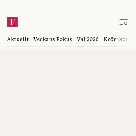
Aktuellt
Veckans Fokus
Val 2026
Krönikor
K