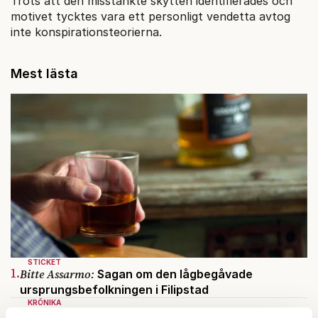
Trots att den misstänkte skytten identifierades och
motivet tycktes vara ett personligt vendetta avtog
inte konspirationsteorierna.
Mest lästa
STICKET
1.
Bitte Assarmo:
Sagan om den lågbegåvade
ursprungsbefolkningen i Filipstad
KRÖNIKA
2.
Sakine Madon:
Efter islamistdådet oroar sig