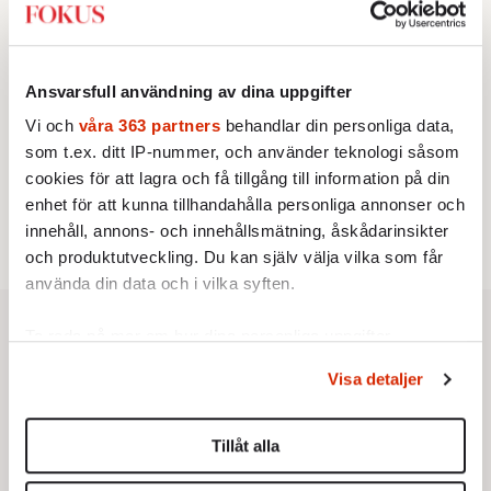
vänstern för Agnes Wold
KRÖNIKA
3.
Frans Wachtmeister:
Ja, AC är ett hot mot den
franska civilisationen
Ansvarsfull användning av dina uppgifter
STICKET
4.
Dan Korn:
Quisling, quislingar och sten i glashus
Vi och
våra 363 partners
behandlar din personliga data,
UTRIKES
som t.ex. ditt IP-nummer, och använder teknologi såsom
5.
Därför liknar Putin både tsaren och Stalin
cookies för att lagra och få tillgång till information på din
Av: Bengt Jangfeldt
STICKET
enhet för att kunna tillhandahålla personliga annonser och
6.
Christoffer Jonsson:
Inte nu igen, Vänsterpartiet!
innehåll, annons- och innehållsmätning, åskådarinsikter
och produktutveckling. Du kan själv välja vilka som får
använda din data och i vilka syften.
Ta reda på mer om hur dina personliga uppgifter
behandlas och ställ in dina preferenser i
detaljsektionen
.
Visa detaljer
Du kan ändra eller dra tillbaka ditt samtycke när som
helst från cookie-förklaringen.
Tillåt alla
Vi använder enhetsidentifierare för att anpassa innehållet