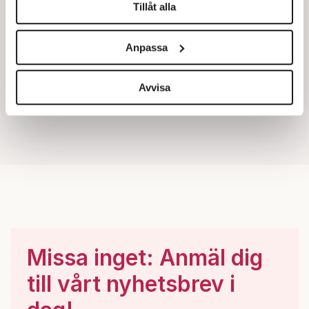
Tillåt alla
Vi använder enhetsidentifierare för att anpassa innehållet
och annonserna till användarna, tillhandahålla funktioner
Anpassa
för sociala medier och analysera vår trafik. Vi
vidarebefordrar även sådana identifierare och annan
information från din enhet till de sociala medier och
Avvisa
annons- och analysföretag som vi samarbetar med.
Dessa kan i sin tur kombinera informationen med annan
information som du har tillhandahållit eller som de har
samlat in när du har använt deras tjänster.
Om du vill läsa mer om hur vi hanterar personuppgifter
kan du göra det
här
.
Missa inget: Anmäl dig
till vårt nyhetsbrev i