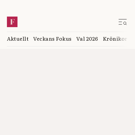
Aktuellt
Veckans Fokus
Val 2026
Krönikor
K