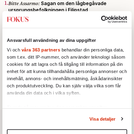
1.
Bitte Assarmo:
Sagan om den lågbegåvade
ursprungsbefolkningen i Filipstad
KRÖNIKA
2.
Frans Wachtmeister:
Ja, AC är ett hot mot den
franska civilisationen
KRÖNIKA
3.
Sakine Madon:
Efter islamistdådet oroar sig
Ansvarsfull användning av dina uppgifter
vänstern för Agnes Wold
Vi och
våra 363 partners
behandlar din personliga data,
STICKET
4.
Dan Korn:
Quisling, quislingar och sten i glashus
som t.ex. ditt IP-nummer, och använder teknologi såsom
KRÖNIKA
5.
cookies för att lagra och få tillgång till information på din
Nina Lekander:
På ”Kommunisthögskolan” drömde
alla om att vara arbetarklass
enhet för att kunna tillhandahålla personliga annonser och
STICKET
innehåll, annons- och innehållsmätning, åskådarinsikter
6.
Johan Romin:
Andersson, hur ska du få ihop det
och produktutveckling. Du kan själv välja vilka som får
här?
använda din data och i vilka syften.
Ta reda på mer om hur dina personliga uppgifter
behandlas och ställ in dina preferenser i
detaljsektionen
.
Visa detaljer
Du kan ändra eller dra tillbaka ditt samtycke när som
helst från cookie-förklaringen.