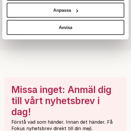
och annonserna till användarna, tillhandahålla funktioner
Anpassa
för sociala medier och analysera vår trafik. Vi
vidarebefordrar även sådana identifierare och annan
information från din enhet till de sociala medier och
Avvisa
annons- och analysföretag som vi samarbetar med.
Dessa kan i sin tur kombinera informationen med annan
information som du har tillhandahållit eller som de har
samlat in när du har använt deras tjänster.
Om du vill läsa mer om hur vi hanterar personuppgifter
kan du göra det
här
.
Missa inget: Anmäl dig
till vårt nyhetsbrev i
dag!
Förstå vad som händer. Innan det händer. Få
Fokus nyhetsbrev direkt till din mejl.