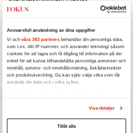
KRÖNIKA
2.
Sakine Madon:
Efter islamistdådet oroar sig
vänstern för Agnes Wold
UTRIKES
3.
Därför liknar Putin både tsaren och Stalin
Ansvarsfull användning av dina uppgifter
Av: Bengt Jangfeldt
KRÖNIKA
4.
Vi och
våra 363 partners
behandlar din personliga data,
Johan Hakelius:
DN-rubriken visar vad som sägs
som t.ex. ditt IP-nummer, och använder teknologi såsom
mellan raderna
STICKET
cookies för att lagra och få tillgång till information på din
5.
Johan Romin:
Varför ställs aldrig dessa frågor?
enhet för att kunna tillhandahålla personliga annonser och
STICKET
6.
Dan Korn:
Quisling, quislingar och sten i glashus
innehåll, annons- och innehållsmätning, åskådarinsikter
och produktutveckling. Du kan själv välja vilka som får
använda din data och i vilka syften.
Ta reda på mer om hur dina personliga uppgifter
behandlas och ställ in dina preferenser i
detaljsektionen
.
Visa detaljer
Du kan ändra eller dra tillbaka ditt samtycke när som
helst från cookie-förklaringen.
Tillåt alla
Vi använder enhetsidentifierare för att anpassa innehållet