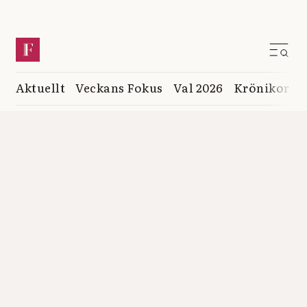
Aktuellt
Veckans Fokus
Val 2026
Krönikor
K