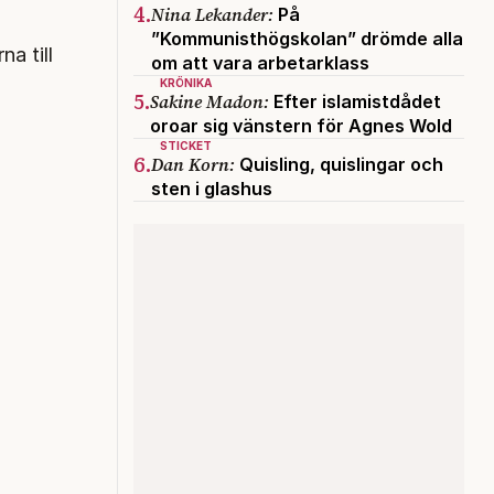
4.
Nina Lekander:
På
”Kommunisthögskolan” drömde alla
a till
om att vara arbetarklass
KRÖNIKA
5.
Sakine Madon:
Efter islamistdådet
oroar sig vänstern för Agnes Wold
STICKET
6.
Dan Korn:
Quisling, quislingar och
sten i glashus