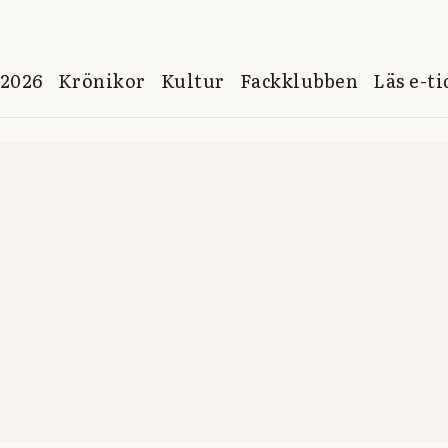
 2026
Krönikor
Kultur
Fackklubben
Läs e-t