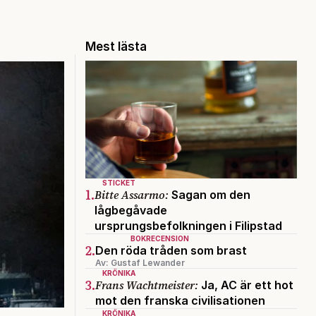
Mest lästa
STICKET
1.
Bitte Assarmo:
Sagan om den
lågbegåvade
ursprungsbefolkningen i Filipstad
BOKRECENSION
2.
Den röda tråden som brast
Av: Gustaf Lewander
KRÖNIKA
3.
Frans Wachtmeister:
Ja, AC är ett hot
mot den franska civilisationen
KRÖNIKA